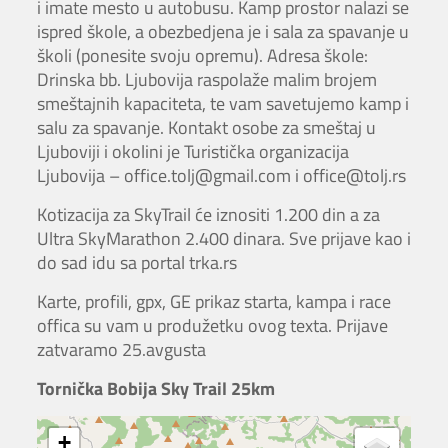
i imate mesto u autobusu. Kamp prostor nalazi se
ispred škole, a obezbedjena je i sala za spavanje u
školi (ponesite svoju opremu). Adresa škole:
Drinska bb. Ljubovija raspolaže malim brojem
smeštajnih kapaciteta, te vam savetujemo kamp i
salu za spavanje. Kontakt osobe za smeštaj u
Ljuboviji i okolini je Turistička organizacija
Ljubovija – office.tolj@gmail.com i office@tolj.rs
Kotizacija za SkyTrail će iznositi 1.200 din a za
Ultra SkyMarathon 2.400 dinara. Sve prijave kao i
do sad idu sa portal trka.rs
Karte, profili, gpx, GE prikaz starta, kampa i race
offica su vam u produžetku ovog texta. Prijave
zatvaramo 25.avgusta
Tornička Bobija Sky Trail 25km
+