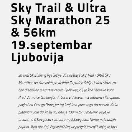
Sky Trail & Ultra
Sky Marathon 25
& 56km
19.septembar
Ljubovija
Za kraj Skyrunning lige Srbije Vas očekuje Sky Trail i Ultra Sky
Marathon na čarobnim predelima Zapadne Srbije. Jedna staza za
obe discipline a start iz centra Ljubovije, cilj je kod Šumske kuće.
Pred Vama će biti kanjon Tribuće, vidikovci, mix četinara i listopada,
pogled na Omegu Drine, jer taj kraj ima puno toga da ponudi. Kako
planinari vole da kažu, taj deo je “Durmitor u malom”. Prijave
otvaramo 01.avgusta i zatvaramo 25.avgusta. Nema naknadnih
prijava. Trka opadajućeg lista? Da, uz pregršt jesenjih boja, to Vas