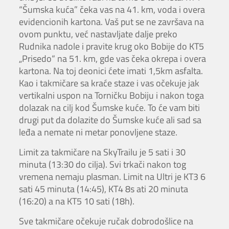
“Šumska kuća” čeka vas na 41. km, voda i overa
evidencionih kartona. Vaš put se ne završava na
ovom punktu, već nastavljate dalje preko
Rudnika nadole i pravite krug oko Bobije do KT5
„Prisedo“ na 51. km, gde vas čeka okrepa i overa
kartona. Na toj deonici ćete imati 1,5km asfalta.
Kao i takmičare sa kraće staze i vas očekuje jak
vertikalni uspon na Torničku Bobiju i nakon toga
dolazak na cilj kod Šumske kuće. To će vam biti
drugi put da dolazite do Šumske kuće ali sad sa
leđa a nemate ni metar ponovljene staze.
Limit za takmičare na SkyTrailu je 5 sati i 30
minuta (13:30 do cilja). Svi trkači nakon tog
vremena nemaju plasman. Limit na Ultri je KT3 6
sati 45 minuta (14:45), KT4 8s ati 20 minuta
(16:20) a na KT5 10 sati (18h).
Sve takmičare očekuje ručak dobrodošlice na