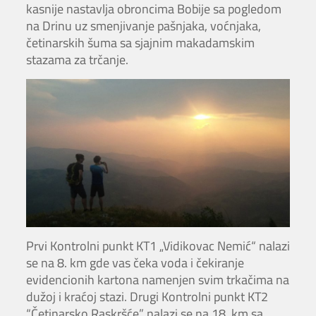
kasnije nastavlja obroncima Bobije sa pogledom
na Drinu uz smenjivanje pašnjaka, voćnjaka,
četinarskih šuma sa sjajnim makadamskim
stazama za trčanje.
Prvi Kontrolni punkt KT1 „Vidikovac Nemić“ nalazi
se na 8. km gde vas čeka voda i čekiranje
evidencionih kartona namenjen svim trkačima na
dužoj i kraćoj stazi. Drugi Kontrolni punkt KT2
“Četinarsko Raskršće” nalazi se na 18. km sa