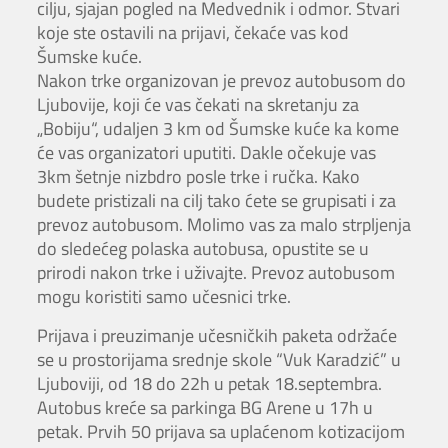
cilju, sjajan pogled na Medvednik i odmor. Stvari
koje ste ostavili na prijavi, čekaće vas kod
Šumske kuće.
Nakon trke organizovan je prevoz autobusom do
Ljubovije, koji će vas čekati na skretanju za
„Bobiju“, udaljen 3 km od Šumske kuće ka kome
će vas organizatori uputiti. Dakle očekuje vas
3km šetnje nizbdro posle trke i ručka. Kako
budete pristizali na cilj tako ćete se grupisati i za
prevoz autobusom. Molimo vas za malo strpljenja
do sledećeg polaska autobusa, opustite se u
prirodi nakon trke i uživajte. Prevoz autobusom
mogu koristiti samo učesnici trke.
Prijava i preuzimanje učesničkih paketa održaće
se u prostorijama srednje skole “Vuk Karadzić” u
Ljuboviji, od 18 do 22h u petak 18.septembra.
Autobus kreće sa parkinga BG Arene u 17h u
petak. Prvih 50 prijava sa uplaćenom kotizacijom