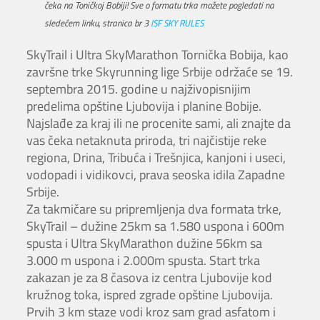
čeka na Toničkoj Bobiji! Sve o formatu trka možete pogledati na
sledećem linku, stranica br 3
ISF SKY RULES
SkyTrail i Ultra SkyMarathon Tornička Bobija, kao
završne trke Skyrunning lige Srbije održaće se 19.
septembra 2015. godine u najživopisnijim
predelima opštine Ljubovija i planine Bobije.
Najslađe za kraj ili ne procenite sami, ali znajte da
vas čeka netaknuta priroda, tri najčistije reke
regiona, Drina, Tribuća i Trešnjica, kanjoni i useci,
vodopadi i vidikovci, prava seoska idila Zapadne
Srbije.
Za takmičare su pripremljenja dva formata trke,
SkyTrail – dužine 25km sa 1.580 uspona i 600m
spusta i Ultra SkyMarathon dužine 56km sa
3.000 m uspona i 2.000m spusta. Start trka
zakazan je za 8 časova iz centra Ljubovije kod
kružnog toka, ispred zgrade opštine Ljubovija.
Prvih 3 km staze vodi kroz sam grad asfatom i