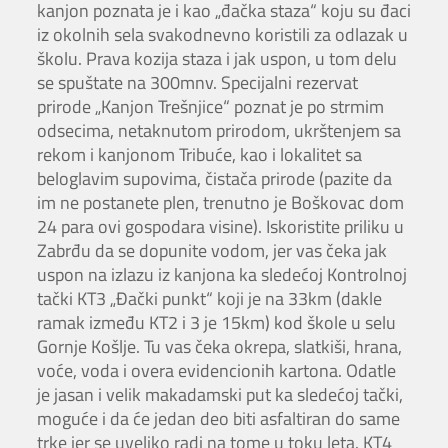
kanjon poznata je i kao „đačka staza“ koju su đaci
iz okolnih sela svakodnevno koristili za odlazak u
školu. Prava kozija staza i jak uspon, u tom delu
se spuštate na 300mnv. Specijalni rezervat
prirode „Kanjon Trešnjice“ poznat je po strmim
odsecima, netaknutom prirodom, ukrštenjem sa
rekom i kanjonom Tribuće, kao i lokalitet sa
beloglavim supovima, čistača prirode (pazite da
im ne postanete plen, trenutno je Boškovac dom
24 para ovi gospodara visine). Iskoristite priliku u
Zabrđu da se dopunite vodom, jer vas čeka jak
uspon na izlazu iz kanjona ka sledećoj Kontrolnoj
tački KT3 „Đački punkt“ koji je na 33km (dakle
ramak između KT2 i 3 je 15km) kod škole u selu
Gornje Košlje. Tu vas čeka okrepa, slatkiši, hrana,
voće, voda i overa evidencionih kartona. Odatle
je jasan i velik makadamski put ka sledećoj tački,
moguće i da će jedan deo biti asfaltiran do same
trke jer se uveliko radi na tome u toku leta. KT4