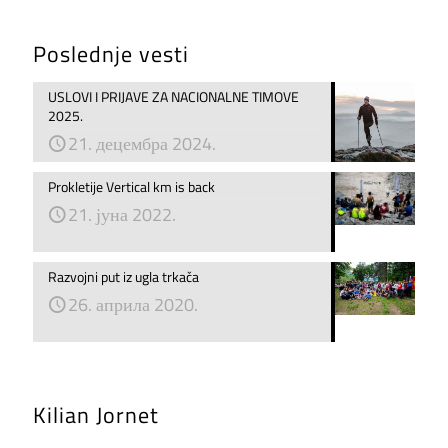
Poslednje vesti
USLOVI I PRIJAVE ZA NACIONALNE TIMOVE
2025.
21. децембра 2024.
Prokletije Vertical km is back
21. јуна 2022.
Razvojni put iz ugla trkača
26. априла 2020.
Kilian Jornet