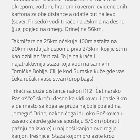
okrepom, vodom, hranom i overom evidencionih
kartona za obe distance a odatle put na levo
(sever, Prisedo) vodi trkače na 25km a na desno
(jug, pogled na omegu Drine) na 56km.
Takmičare na 25km očekuje 100m asfalta na
20km i onda jak uspon u prva 2/3km, koji je strm
kao ozbiljan Vertical. To je najkraća i
najatraktivnija staza koja vodi na sam vrh
Torničke Bobije. Cilj je kod Šumske kuće gde vas
čeka ručak i vaše stvari (drop bags).
Trkači sa duže distance nakon KT2 “Četinarsko
Raskršće” skreću desno ka vidikovcu i posle 3km
vide mesto sa koga se pruža najbolji pogled na
„omegu“ Drine, nakon čega idu oko Boškovca u
zaseok Zabrđe gde se spuštaju 5/6km (obratiti
pažnju na izvore) u najlepši kanjon ove regije,
kanjon Trešnjice. Staza kojom prolazite kroz