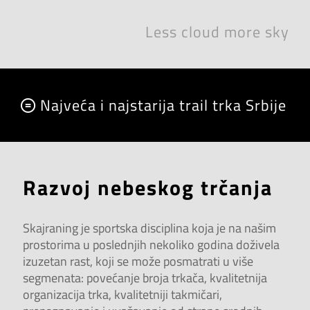
Less cloud more sky
Najveća i najstarija trail trka Srbije
Razvoj nebeskog trčanja
Skajraning je sportska disciplina koja je na našim
prostorima u poslednjih nekoliko godina doživela
izuzetan rast, koji se može posmatrati u više
segmenata: povećanje broja trkača, kvalitetnija
organizacija trka, kvalitetniji takmičari,