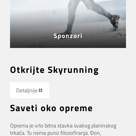
Sponzori
Otkrijte Skyrunning
Detaljnije
Saveti oko opreme
Oprema je vrlo bitna stavka svakog planinskog
trkača. Tu nema puno filozofiranja. Đon,