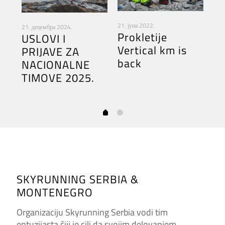
26. 
z
Ra
21. јуна 2022.
21. децембра 2024.
Prokletije
USLOVI I
ug
Vertical km is
PRIJAVE ZA
back
NACIONALNE
TIMOVE 2025.
SKYRUNNING SERBIA &
MONTENEGRO
Organizaciju Skyrunning Serbia vodi tim
entuzijasta čiji je cilj da svojim delovanjem