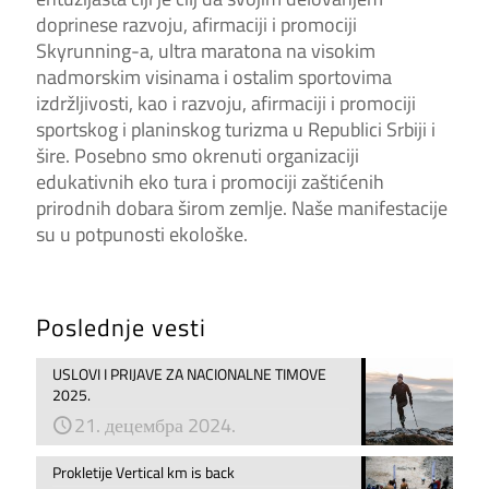
doprinese razvoju, afirmaciji i promociji
Skyrunning-a, ultra maratona na visokim
nadmorskim visinama i ostalim sportovima
izdržljivosti, kao i razvoju, afirmaciji i promociji
sportskog i planinskog turizma u Republici Srbiji i
šire. Posebno smo okrenuti organizaciji
edukativnih eko tura i promociji zaštićenih
prirodnih dobara širom zemlje. Naše manifestacije
su u potpunosti ekološke.
Poslednje vesti
USLOVI I PRIJAVE ZA NACIONALNE TIMOVE
2025.
21. децембра 2024.
Prokletije Vertical km is back