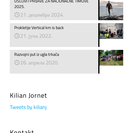
USLOVI I PRIJAVE ZA NACIONALNE TIMOVE
2025.
21. децембра 2024.
Prokletije Vertical km is back
21. јуна 2022.
Razvojni put iz ugla trkača
26. априла 2020.
Kilian Jornet
Tweets by kilianj
Kontakt