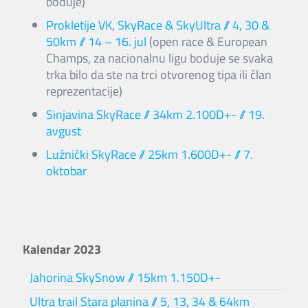
boduje)
Prokletije VK, SkyRace & SkyUltra // 4, 30 &
50km // 14 – 16. jul
(open race & European
Champs, za nacionalnu ligu boduje se svaka
trka bilo da ste na trci otvorenog tipa ili član
reprezentacije)
Sinjavina SkyRace // 34km 2.100D+- // 19.
avgust
Lužnički SkyRace // 25km 1.600D+- // 7.
oktobar
Kalendar 2023
Jahorina SkySnow // 15km 1.150D+-
Ultra trail Stara planina // 5, 13, 34 & 64km