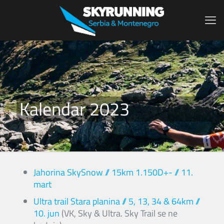
Kalendar 2023
Jahorina SkySnow // 15km 1.150D+- // 11.
mart
Ultra trail Stara planina // 5, 13, 34 & 64km //
10. jun
(VK, Sky & Ultra. Sky Trail se ne