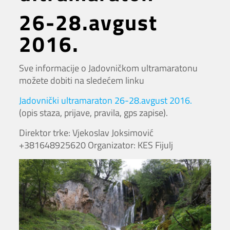
26-28.avgust
2016.
Sve informacije o Jadovničkom ultramaratonu
možete dobiti na sledećem linku
Jadovnički ultramaraton 26-28.avgust 2016.
(opis staza, prijave, pravila, gps zapise).
Direktor trke: Vjekoslav Joksimović
+381648925620 Organizator: KES Fijulj