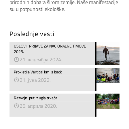
prirodnih dobara širom zemlje. Naše manifestacije
su u potpunosti ekološke.
Poslednje vesti
USLOVI I PRIJAVE ZA NACIONALNE TIMOVE
2025.
21. децембра 2024.
Prokletije Vertical km is back
21. јуна 2022.
Razvojni put iz ugla trkača
26. априла 2020.