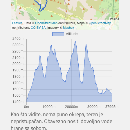
Leaflet
| Data ©
OpenStreetMap
contributors, Maps ©
OpenStreetMap
contributors,
CC-BY-SA
, Imagery ©
Mapbox
Kao što vidite, nema puno okrepa, teren je
nepristupačan. Obavezno nositi dovoljno vode i
hrane sa sobom.