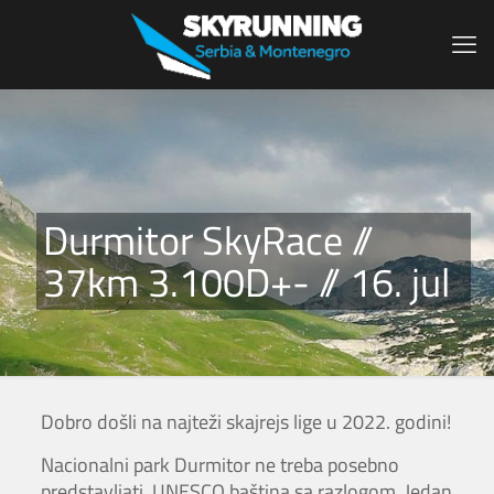
Durmitor SkyRace //
37km 3.100D+- // 16. jul
Dobro došli na najteži skajrejs lige u 2022. godini!
Nacionalni park Durmitor ne treba posebno
predstavljati, UNESCO baština sa razlogom. Jedan