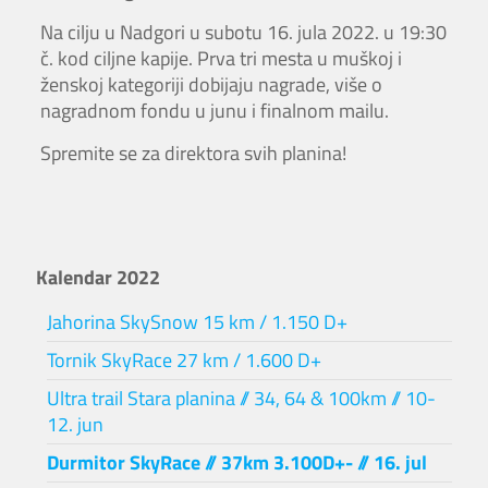
Na cilju u Nadgori u subotu 16. jula 2022. u 19:30
č. kod ciljne kapije. Prva tri mesta u muškoj i
ženskoj kategoriji dobijaju nagrade, više o
nagradnom fondu u junu i finalnom mailu.
Spremite se za direktora svih planina!
Kalendar 2022
Jahorina SkySnow 15 km / 1.150 D+
Tornik SkyRace 27 km / 1.600 D+
Ultra trail Stara planina // 34, 64 & 100km // 10-
12. jun
Durmitor SkyRace // 37km 3.100D+- // 16. jul