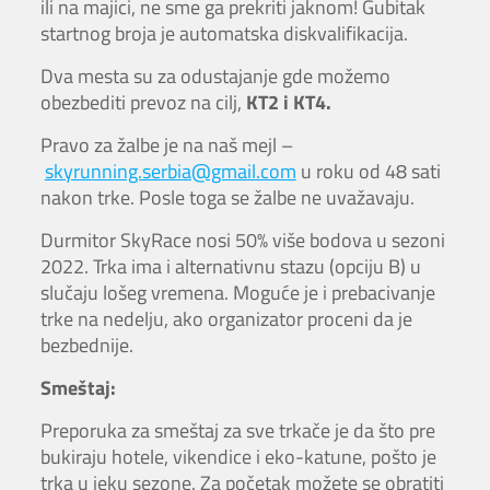
ili na majici, ne sme ga prekriti jaknom! Gubitak
startnog broja je automatska diskvalifikacija.
Dva mesta su za odustajanje gde možemo
obezbediti prevoz na cilj,
KT2 i KT4.
Pravo za žalbe je na naš mejl –
skyrunning.serbia@gmail.com
u roku od 48 sati
nakon trke. Posle toga se žalbe ne uvažavaju.
Durmitor SkyRace nosi 50% više bodova u sezoni
2022. Trka ima i alternativnu stazu (opciju B) u
slučaju lošeg vremena. Moguće je i prebacivanje
trke na nedelju, ako organizator proceni da je
bezbednije.
Smeštaj:
Preporuka za smeštaj za sve trkače je da što pre
bukiraju hotele, vikendice i eko-katune, pošto je
trka u jeku sezone. Za početak možete se obratiti