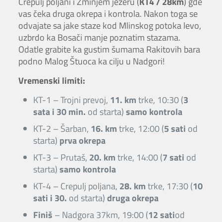
Crepulj poljani i Zminjem jezeru (
KT4 / 28km
) gde
vas čeka druga okrepa i kontrola. Nakon toga se
odvajate sa jake staze kod Mlinskog potoka levo,
uzbrdo ka Bosači manje poznatim stazama.
Odatle grabite ka gustim šumama Rakitovih bara
podno Malog Štuoca ka cilju u Nadgori!
Vremenski limiti:
KT-1 – Trojni prevoj,
11. km
trke, 10:30 (
3
sata i 30 min.
od starta)
samo kontrola
KT-2 – Šarban,
16. km
trke, 12:00 (
5 sati
od
starta)
prva okrepa
KT-3 – Prutaš,
20. km
trke, 14:00 (
7 sati
od
starta)
samo kontrola
KT-4 – Crepulj poljana,
28. km
trke, 17:30 (
10
sati i 30.
od starta)
druga okrepa
Finiš
– Nadgora 37km, 19:00 (
12 sati
od