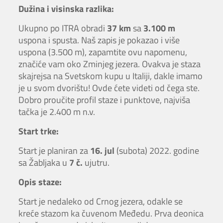
Dužina i visinska razlika:
Ukupno po ITRA obradi
37 km
sa
3.100 m
uspona i spusta. Naš zapis je pokazao i više
uspona (3.500 m), zapamtite ovu napomenu,
značiće vam oko Zminjeg jezera. Ovakva je staza
skajrejsa na Svetskom kupu u Italiji, dakle imamo
je u svom dvorištu! Ovde ćete videti od čega ste.
Dobro proučite profil staze i punktove, najviša
tačka je 2.400 m n.v.
Start trke:
Start je planiran za
16. jul
(subota) 2022. godine
sa Žabljaka u
7 č.
ujutru.
Opis staze:
Start je nedaleko od Crnog jezera, odakle se
kreće stazom ka čuvenom Međedu. Prva deonica