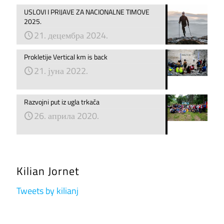
USLOVI I PRIJAVE ZA NACIONALNE TIMOVE
2025.
21. децембра 2024.
Prokletije Vertical km is back
21. јуна 2022.
Razvojni put iz ugla trkača
26. априла 2020.
Kilian Jornet
Tweets by kilianj