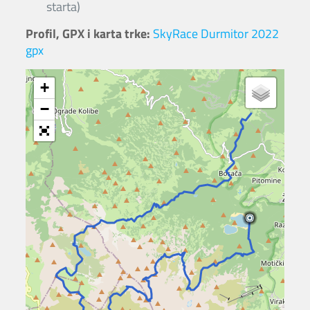
starta)
Profil, GPX i karta trke:
SkyRace Durmitor 2022
gpx
+
−