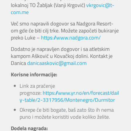
lokalnoj TO Žabljak (Vanji Krgović)
vkrgovic@t-
com.me
Već smo napravili dogovor sa Nadgora Resort-
om gde će biti cilj trke. Možete započeti bukiranje
preko Luke –
https://www.nadgora.com/
Dodatno je napravljen dogovor i sa atletskim
kampom Ašković u Kovačkoj dolini. Kontakt je
Danica
danicaaskovic@gmail.com
Korisne informacije:
Link za praćenje
prognoze:
https://www.yr.no/en/forecast/dail
y-table/2-3317956/Montenegro/Durmitor
Okrepe će biti bogate, baš zato što ih nema
puno i možete koristiti vode koliko želite.
Dodela nagrada: