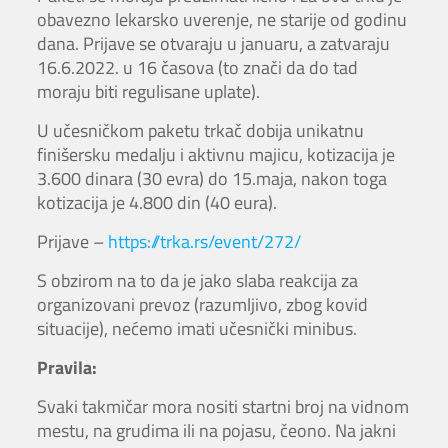
obavezno lekarsko uverenje, ne starije od godinu
dana. Prijave se otvaraju u januaru, a zatvaraju
16.6.2022. u 16 časova (to znači da do tad
moraju biti regulisane uplate).
U učesničkom paketu trkač dobija unikatnu
finišersku medalju i aktivnu majicu, kotizacija je
3.600 dinara (30 evra) do 15.maja, nakon toga
kotizacija je 4.800 din (40 eura).
Prijave –
https://trka.rs/event/272/
S obzirom na to da je jako slaba reakcija za
organizovani prevoz (razumljivo, zbog kovid
situacije), nećemo imati učesnički minibus.
Pravila:
Svaki takmičar mora nositi startni broj na vidnom
mestu, na grudima ili na pojasu, čeono. Na jakni