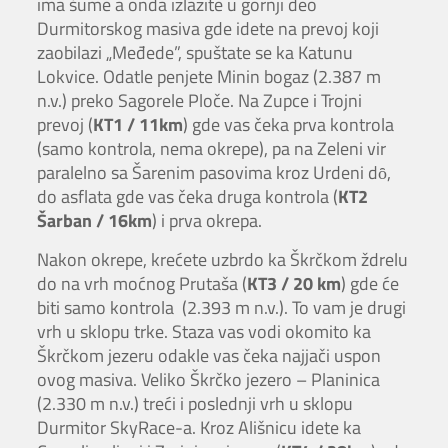
ima šume a onda izlazite u gornji deo
Durmitorskog masiva gde idete na prevoj koji
zaobilazi „Međede”, spuštate se ka Katunu
Lokvice. Odatle penjete Minin bogaz (2.387 m
n.v.) preko Sagorele Ploče. Na Zupce i Trojni
prevoj (
KT1 / 11km
) gde vas čeka prva kontrola
(samo kontrola, nema okrepe), pa na Zeleni vir
paralelno sa Šarenim pasovima kroz Urdeni dȏ,
do asflata gde vas čeka druga kontrola (
KT2
Šarban / 16km
) i prva okrepa.
Nakon okrepe, krećete uzbrdo ka Škrčkom ždrelu
do na vrh moćnog Prutaša (
KT3 / 20 km
) gde će
biti samo kontrola (2.393 m n.v.). To vam je drugi
vrh u sklopu trke. Staza vas vodi okomito ka
Škrčkom jezeru odakle vas čeka najjači uspon
ovog masiva. Veliko Škrčko jezero – Planinica
(2.330 m n.v.) treći i poslednji vrh u sklopu
Durmitor SkyRace-a. Kroz Ališnicu idete ka