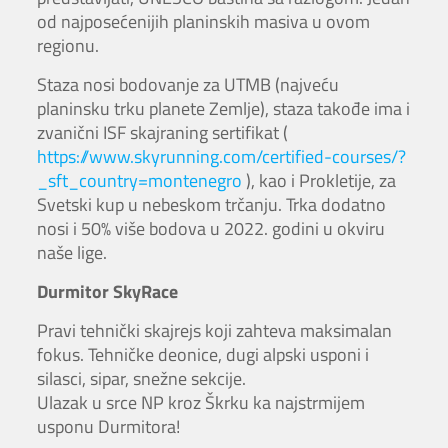
od najposećenijih planinskih masiva u ovom
regionu.
Staza nosi bodovanje za UTMB (najveću
planinsku trku planete Zemlje), staza takođe ima i
zvanični ISF skajraning sertifikat (
https://www.skyrunning.com/certified-courses/?
_sft_country=montenegro
), kao i Prokletije, za
Svetski kup u nebeskom trčanju. Trka dodatno
nosi i 50% više bodova u 2022. godini u okviru
naše lige.
Durmitor SkyRace
Pravi tehnički skajrejs koji zahteva maksimalan
fokus. Tehničke deonice, dugi alpski usponi i
silasci, sipar, snežne sekcije.
Ulazak u srce NP kroz Škrku ka najstrmijem
usponu Durmitora!