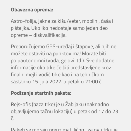
Obavezna oprema:
Astro-folija, jakna za kišu/vetar, mobilni, čaša i
pištaljka. Ukoliko nedostaje samo jedan deo
opreme – diskvalifikacija.
Preporučujemo GPS-uređaj i štapove, ali njih ne
možete ostaviti na punktovima! Morate biti
poluautonomni (voda, gelovi itd.). Sve dodatne
informacije oko trke će biti predstavljene kroz
finalni mejl i vodič trke kao i na tehničkom
sastanku 15. jula 2022. u petak u 21:00 č.
Podizanje startnih paketa:
Rejs-ofis (baza trke) je u Žabljaku (naknadno
objavljujemo tačnu lokaciju) u petak od 17 do 23
č.
Paketi se moraju preuzimati lično i za ovu trku je