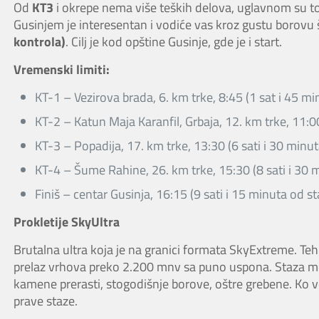
Od
KT3
i okrepe nema više teških delova, uglavnom su to 
Gusinjem je interesentan i vodiće vas kroz gustu borovu
kontrola)
. Cilj je kod opštine Gusinje, gde je i start.
Vremenski limiti:
KT-1 – Vezirova brada, 6. km trke, 8:45 (1 sat i 45 min
KT-2 – Katun Maja Karanfil, Grbaja, 12. km trke, 11:00
KT-3 – Popadija, 17. km trke, 13:30 (6 sati i 30 minut
KT-4 – Šume Rahine, 26. km trke, 15:30 (8 sati i 30 m
Finiš – centar Gusinja, 16:15 (9 sati i 15 minuta od st
Prokletije SkyUltra
Brutalna ultra koja je na granici formata SkyExtreme. Tehni
prelaz vrhova preko 2.200 mnv sa puno uspona. Staza može
kamene prerasti, stogodišnje borove, oštre grebene. Ko v
prave staze.