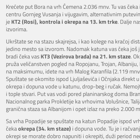
Krećete put Bora na vrh Ćemena 2.036 mnv. Tu vas čeka 
centru Gornjeg Vusanja i vijugavim, alternativnim putevim
je
KT2 (Rosi), kontrola i okrepa na 13. km trke
. Dalje n
izvorima.
Ukrštate se na stazu skajrejsa, i kao kolege na kraćoj dist
jedino mesto sa izvorom. Nadomak katuna vas čeka još jed
bradi čeka vas
KT3 (Vezirova brada) na 21. km staze
. O
pruža veličanstven pogled na Ropojanu, Trojan, Albaniju,
na maksimumu, idete na vrh Malog Karanfila (2.119 mnv) 
Spuštate se okomito ispod Ljuljaševića i Očnjaka direkt 
okrepa i dopuna vode u katunu, drop-beg i ručak. Nemojt
i tople stvari. Put vas vodi pored planinarskog doma Bra
Nacionalnog parka Prokletije ka vrhovima Volušnice, Talija
granična staza sa Albanijom i opet izlaz na preko 2.000 
Sa vrha Popadije se spuštate na katun Popadije ispod vrha
čeka
okrepa (34. km staze)
i dopuna vode. Tu je i račvanj
okrepi se morate dobro napuniti i okrepiti, duži period n