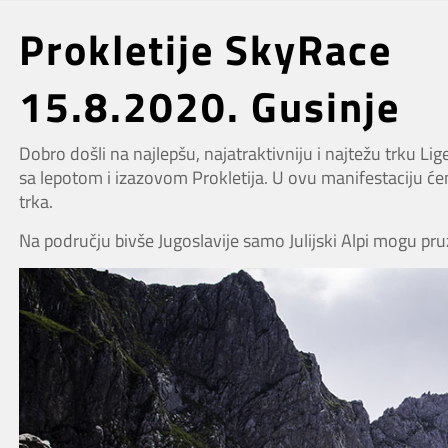
Prokletije SkyRace
15.8.2020. Gusinje
Dobro došli na najlepšu, najatraktivniju i najtežu trku L
sa lepotom i izazovom Prokletija. U ovu manifestaciju ćem
trka.
Na području bivše Jugoslavije samo Julijski Alpi mogu pruži