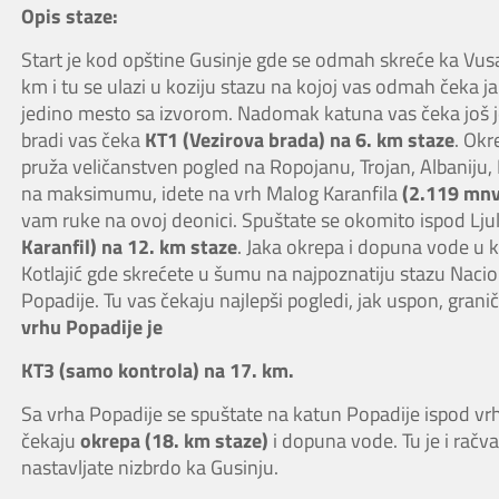
Opis staze:
Start je kod opštine Gusinje gde se odmah skreće ka Vusa
km i tu se ulazi u koziju stazu na kojoj vas odmah čeka ja
jedino mesto sa izvorom. Nadomak katuna vas čeka još jed
bradi vas čeka
KT1 (Vezirova brada) na 6. km staze
. Okr
pruža veličanstven pogled na Ropojanu, Trojan, Albaniju,
na maksimumu, idete na vrh Malog Karanfila
(2.119 mnv,
vam ruke na ovoj deonici. Spuštate se okomito ispod Ljul
Karanfil) na 12. km staze
. Jaka okrepa i dopuna vode u
Kotlajić gde skrećete u šumu na najpoznatiju stazu Nacion
Popadije. Tu vas čekaju najlepši pogledi, jak uspon, gran
vrhu Popadije je
KT3 (samo kontrola) na 17. km.
Sa vrha Popadije se spuštate na katun Popadije ispod vrha
čekaju
okrepa (18. km staze)
i dopuna vode. Tu je i račva
nastavljate nizbrdo ka Gusinju.