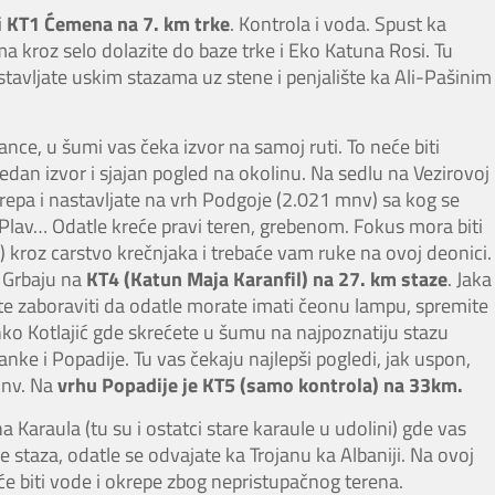
i
KT1 Ćemena na 7. km trke
. Kontrola i voda. Spust ka
a kroz selo dolazite do baze trke i Eko Katuna Rosi. Tu
astavljate uskim stazama uz stene i penjalište ka Ali-Pašinim
ance, u šumi vas čeka izvor na samoj ruti. To neće biti
an izvor i sjajan pogled na okolinu. Na sedlu na Vezirovoj
krepa i nastavljate na vrh Podgoje (2.021 mnv) sa kog se
 Plav… Odatle kreće pravi teren, grebenom. Fokus mora biti
kroz carstvo krečnjaka i trebaće vam ruke na ovoj deonici.
u Grbaju na
KT4 (Katun Maja Karanfil) na 27. km staze
. Jaka
e zaboraviti da odatle morate imati čeonu lampu, spremite
nko Kotlajić gde skrećete u šumu na najpoznatiju stazu
nke i Popadije. Tu vas čekaju najlepši pogledi, jak uspon,
mnv. Na
vrhu Popadije je KT5 (samo kontrola) na 33km.
 Karaula (tu su i ostatci stare karaule u udolini) gde vas
e staza, odatle se odvajate ka Trojanu ka Albaniji. Na ovoj
eće biti vode i okrepe zbog nepristupačnog terena.