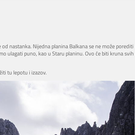
ige od nastanka. Nijedna planina Balkana se ne može porediti
o ulagati puno, kao u Staru planinu. Ovo će biti kruna svih
ti tu lepotu i izazov.