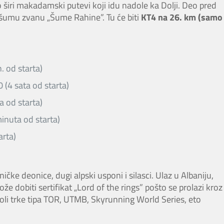
širi makadamski putevi koji idu nadole ka Dolji. Deo pred
 šumu zvanu „Šume Rahine”. Tu će biti
KT4 na 26. km (samo
. od starta)
 (4 sata od starta)
a od starta)
inuta od starta)
arta)
čke deonice, dugi alpski usponi i silasci. Ulaz u Albaniju,
 dobiti sertifikat „Lord of the rings” pošto se prolazi kroz
oli trke tipa TOR, UTMB, Skyrunning World Series, eto