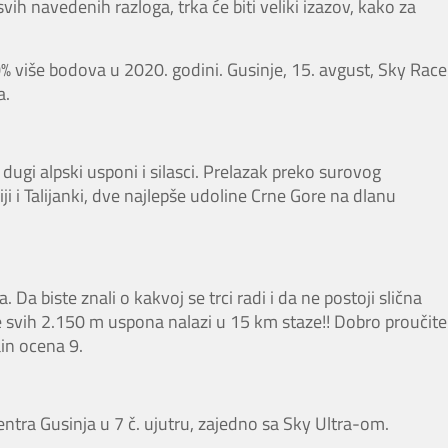
svih navedenih razloga, trka će biti veliki izazov, kako za
% više bodova u 2020. godini. Gusinje, 15. avgust, Sky Race
a.
dugi alpski usponi i silasci. Prelazak preko surovog
ji i Talijanki, dve najlepše udoline Crne Gore na dlanu
 Da biste znali o kakvoj se trci radi i da ne postoji slična
se svih 2.150 m uspona nalazi u 15 km staze!! Dobro proučite
ain ocena 9.
ntra Gusinja u 7 č. ujutru, zajedno sa Sky Ultra-om.