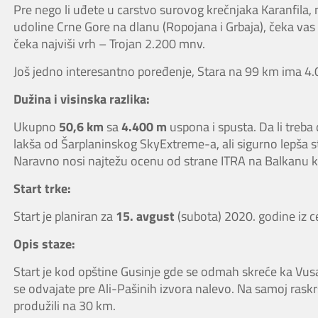
Pre nego li uđete u carstvo surovog krečnjaka Karanfila, n
udoline Crne Gore na dlanu (Ropojana i Grbaja), čeka vas
čeka najviši vrh – Trojan 2.200 mnv.
Još jedno interesantno poređenje, Stara na 99 km ima 4.
Dužina i visinska razlika:
Ukupno
50,6 km
sa
4.400 m
uspona i spusta. Da li treba
lakša od Šarplaninskog SkyExtreme-a, ali sigurno lepša st
Naravno nosi najtežu ocenu od strane ITRA na Balkanu ka
Start trke:
Start je planiran za
15. avgust
(subota) 2020. godine iz c
Opis staze:
Start je kod opštine Gusinje gde se odmah skreće ka Vusanj
se odvajate pre Ali-Pašinih izvora nalevo. Na samoj raskr
produžili na 30 km.