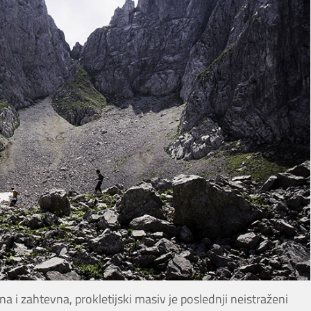
jna i zahtevna, prokletijski masiv je poslednji neistraženi