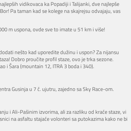
ajlepših vidikovaca ka Popadiji i Talijanki, dve najlepše
 Bor! Pa taman kad se kolege na skajrejsu odvajaju, vas
000 m uspona, ovde sve to imate u 51 km i više!
 dodati nešto kad uporedite dužinu i uspon? Za nijansu
aza! Dobro proučite profil staze, ovo je trka sezone.
o i Šara (mountain 12, ITRA 3 boda i 340).
entra Gusinja u 7 č. ujutru, zajedno sa Sky Race-om.
u i Ali-Pašinim izvorima, ali za razliku od kraće staze, vi
snici na asfaltu stajaće volonteri sa putokazima kako ne bi