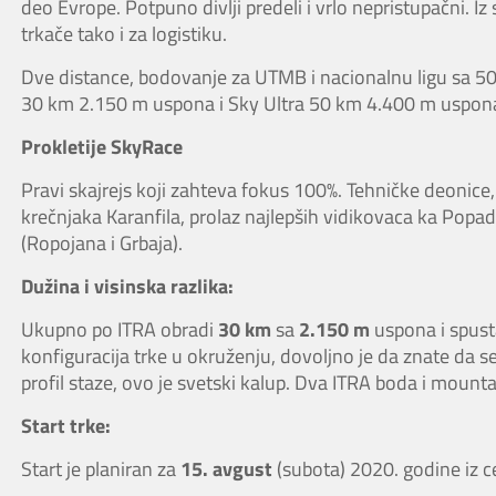
deo Evrope. Potpuno divlji predeli i vrlo nepristupačni. Iz 
trkače tako i za logistiku.
Dve distance, bodovanje za UTMB i nacionalnu ligu sa 50
30 km 2.150 m uspona i Sky Ultra 50 km 4.400 m uspon
Prokletije SkyRace
Pravi skajrejs koji zahteva fokus 100%. Tehničke deonice, 
krečnjaka Karanfila, prolaz najlepših vidikovaca ka Popadi
(Ropojana i Grbaja).
Dužina i visinska razlika:
Ukupno po ITRA obradi
30 km
sa
2.150 m
uspona i spusta.
konfiguracija trke u okruženju, dovoljno je da znate da 
profil staze, ovo je svetski kalup. Dva ITRA boda i mount
Start trke:
Start je planiran za
15. avgust
(subota) 2020. godine iz ce