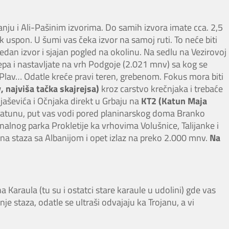
nju i Ali-Pašinim izvorima. Do samih izvora imate cca. 2,5
k uspon. U šumi vas čeka izvor na samoj ruti. To neće biti
an izvor i sjajan pogled na okolinu. Na sedlu na Vezirovoj
epa i nastavljate na vrh Podgoje (2.021 mnv) sa kog se
 Plav… Odatle kreće pravi teren, grebenom. Fokus mora biti
 najviša tačka skajrejsa)
kroz carstvo krečnjaka i trebaće
jaševića i Očnjaka direkt u Grbaju na
KT2 (Katun Maja
 katunu, put vas vodi pored planinarskog doma Branko
alnog parka Prokletije ka vrhovima Volušnice, Talijanke i
ična staza sa Albanijom i opet izlaz na preko 2.000 mnv.
Na
 Karaula (tu su i ostatci stare karaule u udolini) gde vas
nje staza, odatle se ultraši odvajaju ka Trojanu, a vi