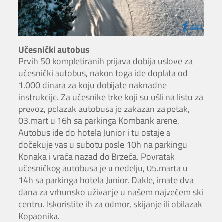
Učesnički autobus
Prvih 50 kompletiranih prijava dobija uslove za
učesnički autobus, nakon toga ide doplata od
1.000 dinara za koju dobijate naknadne
instrukcije. Za učesnike trke koji su ušli na listu za
prevoz, polazak autobusa je zakazan za petak,
03.mart u 16h sa parkinga Kombank arene.
Autobus ide do hotela Junior i tu ostaje a
dočekuje vas u subotu posle 10h na parkingu
Konaka i vraća nazad do Brzeća. Povratak
učesničkog autobusa je u nedelju, 05.marta u
14h sa parkinga hotela Junior. Dakle, imate dva
dana za vrhunsko uživanje u našem najvećem ski
centru. Iskoristite ih za odmor, skijanje ili obilazak
Kopaonika.