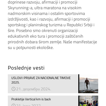
doprinese razvoju, afirmaciji i promociji
Skyrunning-a, ultra maratona na visokim
nadmorskim visinama i ostalim sportovima
izdržljivosti, kao i razvoju, afirmaciji i promociji
sportskog i planinskog turizma u Republici Srbiji i
šire. Posebno smo okrenuti organizaciji
edukativnih eko tura i promociji zaštićenih
prirodnih dobara širom zemlje. Naše manifestacije
su u potpunosti ekološke.
Poslednje vesti
USLOVI I PRIJAVE ZA NACIONALNE TIMOVE
2025.
21. децембра 2024.
Prokletije Vertical km is back
21. јуна 2022.