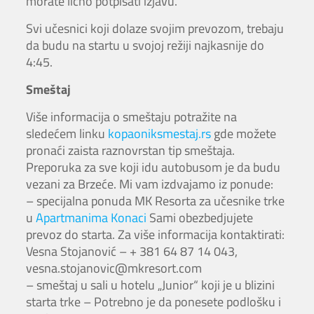
morate lično potpisati izjavu.
Svi učesnici koji dolaze svojim prevozom, trebaju
da budu na startu u svojoj režiji najkasnije do
4:45.
Smeštaj
Više informacija o smeštaju potražite na
sledećem linku
kopaoniksmestaj.rs
gde možete
pronaći zaista raznovrstan tip smeštaja.
Preporuka za sve koji idu autobusom je da budu
vezani za Brzeće. Mi vam izdvajamo iz ponude:
– specijalna ponuda MK Resorta za učesnike trke
u
Apartmanima Konaci
Sami obezbedjujete
prevoz do starta. Za više informacija kontaktirati:
Vesna Stojanović – + 381 64 87 14 043,
vesna.stojanovic@mkresort.com
– smeštaj u sali u hotelu „Junior“ koji je u blizini
starta trke – Potrebno je da ponesete podlošku i