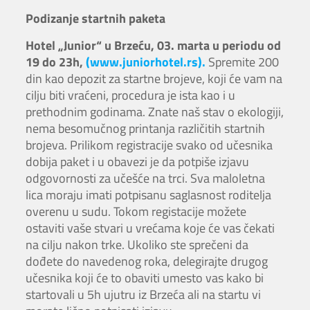
Podizanje startnih paketa
Hotel „Junior“ u Brzeću, 03. marta u periodu od
19 do 23h,
(www.juniorhotel.rs).
Spremite 200
din kao depozit za startne brojeve, koji će vam na
cilju biti vraćeni, procedura je ista kao i u
prethodnim godinama. Znate naš stav o ekologiji,
nema besomučnog printanja različitih startnih
brojeva. Prilikom registracije svako od učesnika
dobija paket i u obavezi je da potpiše izjavu
odgovornosti za učešće na trci. Sva maloletna
lica moraju imati potpisanu saglasnost roditelja
overenu u sudu. Tokom registacije možete
ostaviti vaše stvari u vrećama koje će vas čekati
na cilju nakon trke. Ukoliko ste sprečeni da
dođete do navedenog roka, delegirajte drugog
učesnika koji će to obaviti umesto vas kako bi
startovali u 5h ujutru iz Brzeća ali na startu vi