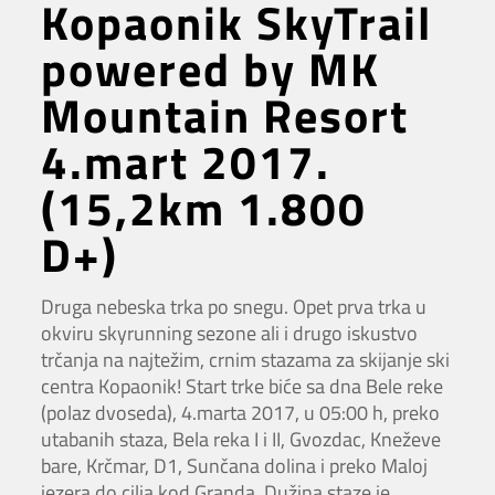
Kopaonik SkyTrail
powered by MK
Mountain Resort
4.mart 2017.
(15,2km 1.800
D+)
Druga nebeska trka po snegu. Opet prva trka u
okviru skyrunning sezone ali i drugo iskustvo
trčanja na najtežim, crnim stazama za skijanje ski
centra Kopaonik! Start trke biće sa dna Bele reke
(polaz dvoseda), 4.marta 2017, u 05:00 h, preko
utabanih staza, Bela reka I i II, Gvozdac, Kneževe
bare, Krčmar, D1, Sunčana dolina i preko Maloj
jezera do cilja kod Granda. Dužina staze je