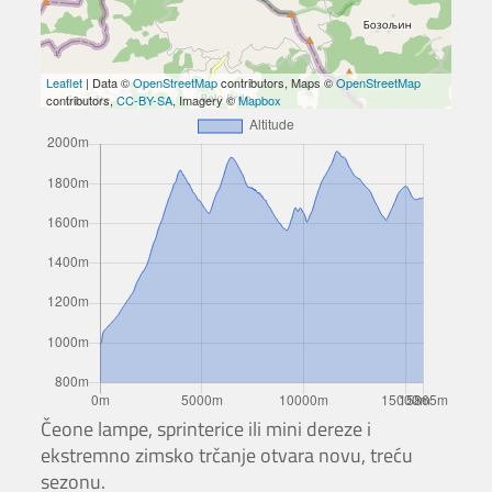
Leaflet
| Data ©
OpenStreetMap
contributors, Maps ©
OpenStreetMap
contributors,
CC-BY-SA
, Imagery ©
Mapbox
Čeone lampe, sprinterice ili mini dereze i
ekstremno zimsko trčanje otvara novu, treću
sezonu.