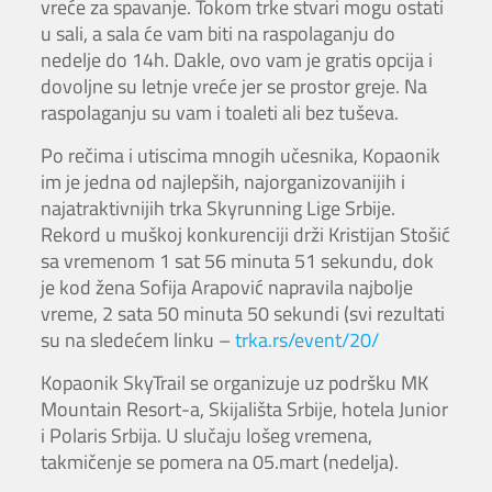
vreće za spavanje. Tokom trke stvari mogu ostati
u sali, a sala će vam biti na raspolaganju do
nedelje do 14h. Dakle, ovo vam je gratis opcija i
dovoljne su letnje vreće jer se prostor greje. Na
raspolaganju su vam i toaleti ali bez tuševa.
Po rečima i utiscima mnogih učesnika, Kopaonik
im je jedna od najlepših, najorganizovanijih i
najatraktivnijih trka Skyrunning Lige Srbije.
Rekord u muškoj konkurenciji drži Kristijan Stošić
sa vremenom 1 sat 56 minuta 51 sekundu, dok
je kod žena Sofija Arapović napravila najbolje
vreme, 2 sata 50 minuta 50 sekundi (svi rezultati
su na sledećem linku –
trka.rs/event/20/
Kopaonik SkyTrail se organizuje uz podršku MK
Mountain Resort-a, Skijališta Srbije, hotela Junior
i Polaris Srbija. U slučaju lošeg vremena,
takmičenje se pomera na 05.mart (nedelja).