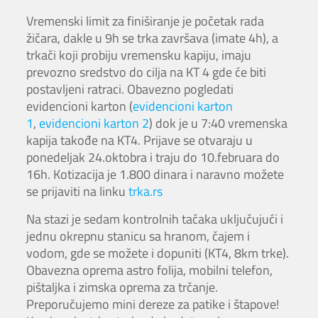
Vremenski limit za finiširanje je početak rada
žičara, dakle u 9h se trka završava (imate 4h), a
trkači koji probiju vremensku kapiju, imaju
prevozno sredstvo do cilja na KT 4 gde će biti
postavljeni ratraci. Obavezno pogledati
evidencioni karton (
evidencioni karton
1
,
evidencioni karton 2
) dok je u 7:40 vremenska
kapija takođe na KT4. Prijave se otvaraju u
ponedeljak 24.oktobra i traju do 10.februara do
16h. Kotizacija je 1.800 dinara i naravno možete
se prijaviti na linku
trka.rs
Na stazi je sedam kontrolnih tačaka uključujući i
jednu okrepnu stanicu sa hranom, čajem i
vodom, gde se možete i dopuniti (KT4, 8km trke).
Obavezna oprema astro folija, mobilni telefon,
pištaljka i zimska oprema za trčanje.
Preporučujemo mini dereze za patike i štapove!