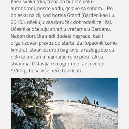
Kao i svaka trka, treba da budete polu-
autonomni, nosite vodu, gelove sa sobom… Po
dolasku na cilj kod hotela Grand (Garden kao i u
2016.), očekuju vas doručak dobrodošlice i čaj.
Učesnike očekuju stvari u vrećama u Gardenu.
Nakon doručka sledi dodela nagrada, kao i
organizovan prevoz do starta. Za Kopaonik ćemo
limitirati stvari za drop bag-ove iz razloga što su
neki takmičari u najmanju ruku preterali sa
stvarima. Ostavljali su ogromne rančeve od
9/10kg, to se više neće tolerisati.