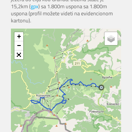
15,2km (
gpx
) sa 1.800m uspona sa 1.800m
uspona (profil možete videti na evidencionom
kartonu).
+
−