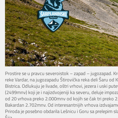
Prostire se u pravcu severoistok – zapad – jugozapad. Kre
reke Vardar, na jugozapadu Štirovička reka deli Šaru od K
Bistrica. Odlukuju je livade, oštri vrhovi, jezera i uski pu
(2499mnv) koji je i najizdvojeniji ka severu, deluje imp
od 20 vrhova preko 2.000mnv od kojih se čak tri preko 
Bakardan 2.702mnv. Od interesantnijih vrhova izdvajamo 
Priroda je posebno obdarila Lešnicu i Goru sa prelepim s
Šija.