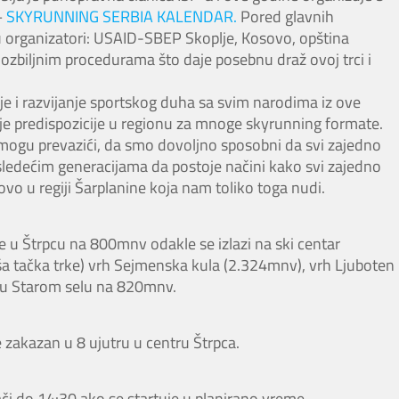
–
SKYRUNNING SERBIA KALENDAR.
Pored glavnih
 su organizatori: USAID-SBEP Skoplje, Kosovo, opština
o ozbiljnim procedurama što daje posebnu draž ovoj trci i
i razvijanje sportskog duha sa svim narodima iz ove
lje predispozicije u regionu za mnoge skyrunning formate.
gu prevazići, da smo dovoljno sposobni da svi zajedno
ledećim generacijama da postoje načini kako svi zajedno
vo u regiji Šarplanine koja nam toliko toga nudi.
e u Štrpcu na 800mnv odakle se izlazi na ski centar
ša tačka trke) vrh Sejmenska kula (2.324mnv), vrh Ljuboten
š u Starom selu na 820mnv.
 zakazan u 8 ujutru u centru Štrpca.
či do 14:30 ako se startuje u planirano vreme.