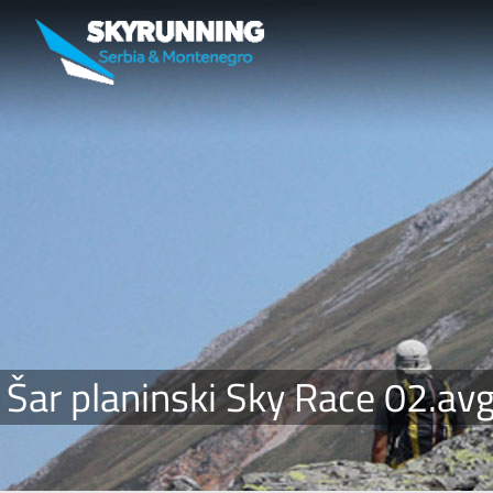
Šar planinski Sky Race 02.av