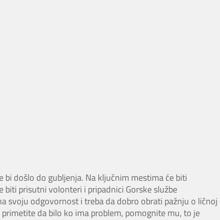
ne bi došlo do gubljenja. Na ključnim mestima će biti
 biti prisutni volonteri i pripadnici Gorske službe
na svoju odgovornost i treba da dobro obrati pažnju o ličnoj
o primetite da bilo ko ima problem, pomognite mu, to je