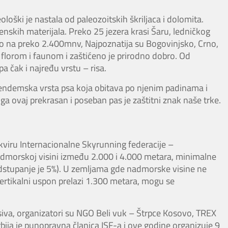
ološki je nastala od paleozoitskih škriljaca i dolomita.
renskih materijala. Preko 25 jezera krasi Šaru, ledničkog
ško na preko 2.400mnv, Najpoznatija su Bogovinjsko, Crno,
 florom i faunom i zaštićeno je prirodno dobro. Od
a čak i najređu vrstu – risa.
“, endemska vrsta psa koja obitava po njenim padinama i
ga ovaj prekrasan i poseban pas je zaštitni znak naše trke.
kviru Internacionalne Skyrunning federacije –
dmorskoj visini između 2.000 i 4.000 metara, minimalne
odstupanje je 5%). U zemljama gde nadmorske visine ne
rtikalni uspon prelazi 1.300 metara, mogu se
iva, organizatori su NGO Beli vuk – Štrpce Kosovo, TREX
bija je punopravna članica ISF-a i ove godine organizuje 9