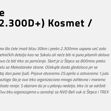
e
 2.300D+) Kosmet /
mo što ćete imati blizu 30km i preko 2.300mnv uspona već zato
ehničkih detalja kao na Sokolu ali neće biti ni puno pitomih delova
 ovo će biti trka za pamćenje. Start je iz Štrpca sa 800mnv preko
selu sa Makedonske strane. Očekujte dosta gledalaca jer se
a taj dan puna ljudi. Prijave otvaramo 25.aprila a zatvaramo 1.jula.
z razloga što je ova trka organizaciono mnogo zahtevna i moramo
 dosta ranije. S obzirom da je u pitanju nedelja, trka će se održati
. Ovu trku organizujemo u saradnji sa NVO Beli vuk iz Štrpca i TREX