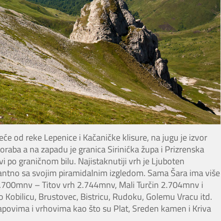
će od reke Lepenice i Kačaničke klisure, na jugu je izvor
oraba a na zapadu je granica Sirinićka župa i Prizrenska
tevi po graničnom bilu. Najistaknutiji vrh je Ljuboten
ozantno sa svojim piramidalnim izgledom. Sama Šara ima više
2.700mnv – Titov vrh 2.744mnv, Mali Turčin 2.704mnv i
Kobilicu, Brustovec, Bistricu, Rudoku, Golemu Vracu itd.
lapovima i vrhovima kao što su Plat, Sreden kamen i Kriva