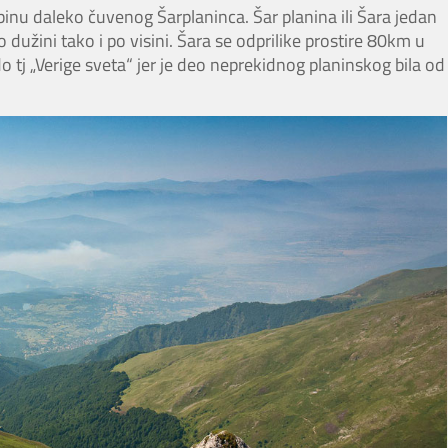
binu daleko čuvenog Šarplaninca. Šar planina ili Šara jedan
dužini tako i po visini. Šara se odprilike prostire 80km u
 tj „Verige sveta“ jer je deo neprekidnog planinskog bila od