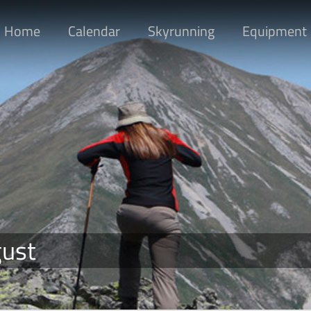
Home
Calendar
Skyrunning
Equipment
gust