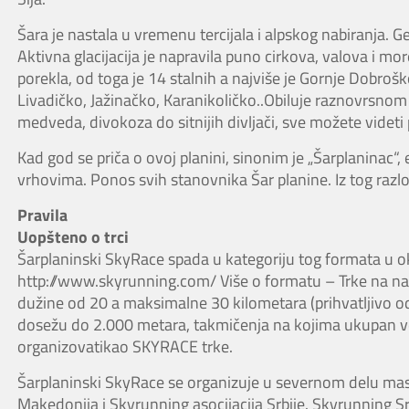
Šara je nastala u vremenu tercijala i alpskog nabiranja. Ge
Aktivna glacijacija je napravila puno cirkova, valova i mo
porekla, od toga je 14 stalnih a najviše je Gornje Dobro
Livadičko, Jažinačko, Karanikoličko..Obiluje raznovrsnom
medveda, divokoza do sitnijih divljači, sve možete videti p
Kad god se priča o ovoj planini, sinonim je „Šarplaninac
vrhovima. Ponos svih stanovnika Šar planine. Iz tog razlo
Pravila
Uopšteno o trci
Šarplaninski SkyRace spada u kategoriju tog formata u o
http://www.skyrunning.com/ Više o formatu – Trke na na
dužine od 20 a maksimalne 30 kilometara (prihvatljivo 
dosežu do 2.000 metara, takmičenja na kojima ukupan ve
organizovatikao SKYRACE trke.
Šarplaninski SkyRace se organizuje u severnom delu mas
Makedonija i Skyrunning asocijacija Srbije. Skyrunning Sr