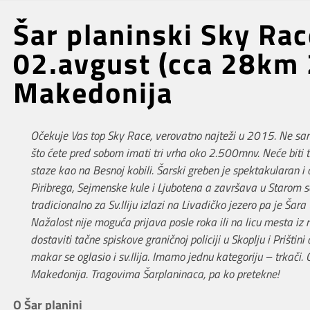
Šar planinski Sky Rac
02.avgust (cca 28km
Makedonija
Očekuje Vas top Sky Race, verovatno najteži u 2015. Ne sa
što ćete pred sobom imati tri vrha oko 2.500mnv. Neće biti t
staze kao na Besnoj kobili. Šarski greben je spektakularan i
Piribrega, Sejmenske kule i Ljubotena a završava u Starom 
tradicionalno za Sv.Iliju izlazi na Livadičko jezero pa je Šar
Nažalost nije moguća prijava posle roka ili na licu mesta i
dostaviti tačne spiskove graničnoj policiji u Skoplju i Prištini
makar se oglasio i sv.Ilija. Imamo jednu kategoriju – trkači
Makedonija. Tragovima Šarplaninaca, pa ko pretekne!
O Šar planini