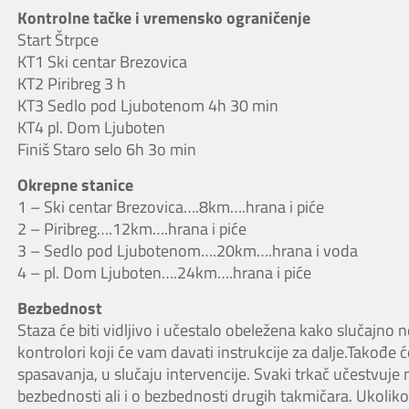
Kontrolne tačke i vremensko ograničenje
Start Štrpce
KT1 Ski centar Brezovica
KT2 Piribreg 3 h
KT3 Sedlo pod Ljubotenom 4h 30 min
KT4 pl. Dom Ljuboten
Finiš Staro selo 6h 3o min
Okrepne stanice
1 – Ski centar Brezovica….8km….hrana i piće
2 – Piribreg….12km….hrana i piće
3 – Sedlo pod Ljubotenom….20km….hrana i voda
4 – pl. Dom Ljuboten….24km….hrana i piće
Bezbednost
Staza će biti vidljivo i učestalo obeležena kako slučajno 
kontrolori koji će vam davati instrukcije za dalje.Takođe će
spasavanja, u slučaju intervencije. Svaki trkač učestvuje 
bezbednosti ali i o bezbednosti drugih takmičara. Ukolik