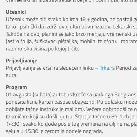
Učesnici
Učesnik može biti svako ko ima 18 + godina, ne postoji gor
tako i psihički da izdrži ovaj ultimativni izazov. Lekarski s
Takođe na ovoj planini se jako brzo menjaju vremenski u
(astro folija, šuškavac, pištaljka, mobilni telefon). I morat
nadmorska visina po kojoj trčite.
Prijavljivanje
Prijavljivanje se vrši na sledećem linku –
Trka.rs
Period za
eura.
Program
01.avgusta (subota) autobus kreće sa parkinga Beogradsk
ponesite lične karte i pasoše obavezno. Po dolasku može
dobijate tačne instrukcije mailom). Večera dobrodošlice 
takmičare koji su došli ujutru. Start je tačno u 8h, 12h je
14:30 i svako ko dođe posle tog vremena na cilj nema 
selu a u 15:30 je ceromija dodele nagrada.