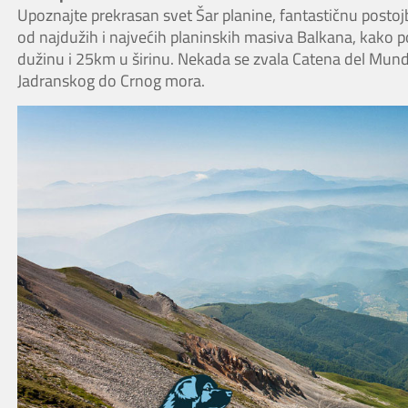
Upoznajte prekrasan svet Šar planine, fantastičnu postoj
od najdužih i najvećih planinskih masiva Balkana, kako po 
dužinu i 25km u širinu. Nekada se zvala Catena del Mundo
Jadranskog do Crnog mora.