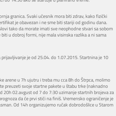
nja granica. Svaki učesnik mora biti zdrav, kako fizički
ertifikat je obavezan i ne sme biti stariji od godinu dana.
slovi tako da morate imati sve neophodne stvari sa sobom
e biti u dobroj formi, nije mala visinska razlika a ni sama
 prijavljivanje je od 25.04. do 1.07.2015. Startnina je 10
e arene u 7h ujutru i treba mu cca 8h do Štrpca, molimo
te preuzeti svoje startne pakete u štabu trke (naknadno
od 20h 02.avgust od 7 do 7:30 uzimanje startnih brojeva za
 prognoza da će prvi stići na finiš. Vremensko ograničenje je
plasman. Od 14h organizujemo ručak dobrodošlice u Starom