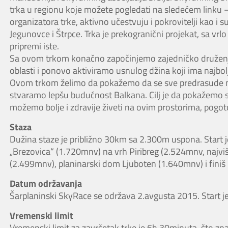
trka u regionu koje možete pogledati na sledećem linku 
organizatora trke, aktivno učestvuju i pokrovitelji kao i
Jegunovce i Štrpce. Trka je prekogranični projekat, sa vrl
pripremi iste.
Sa ovom trkom konačno započinjemo zajedničko druženje 
oblasti i ponovo aktiviramo usnulog džina koji ima najbo
Ovom trkom želimo da pokažemo da se sve predrasude mo
stvaramo lepšu budućnost Balkana. Cilj je da pokažemo s
možemo bolje i zdravije živeti na ovim prostorima, pogoto
Staza
Dužina staze je približno 30km sa 2.300m uspona. Start j
„Brezovica“ (1.720mnv) na vrh Piribreg (2.524mnv, najvi
(2.499mnv), planinarski dom Ljuboten (1.640mnv) i fini
Datum održavanja
Šarplaninski SkyRace se održava 2.avgusta 2015. Start je
Vremenski limit
Vremenski limit za završetak trke je 6h 30minuta, što zna