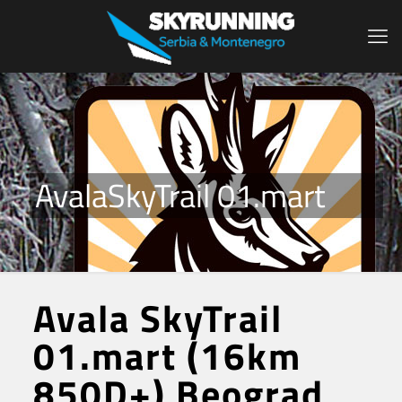
AvalaSkyTrail 01.mart
Avala SkyTrail
01.mart (16km
850D+) Beograd