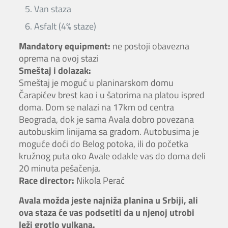
Van staza
Asfalt (4% staze)
Mandatory equipment:
ne postoji obavezna
oprema na ovoj stazi
Smeštaj i dolazak:
Smeštaj je moguć u planinarskom domu
Čarapićev brest kao i u šatorima na platou ispred
doma. Dom se nalazi na 17km od centra
Beograda, dok je sama Avala dobro povezana
autobuskim linijama sa gradom. Autobusima je
moguće doći do Belog potoka, ili do početka
kružnog puta oko Avale odakle vas do doma deli
20 minuta pešačenja.
Race director:
Nikola Perać
Avala možda jeste najniža planina u Srbiji, ali
ova staza će vas podsetiti da u njenoj utrobi
leži grotlo vulkana.