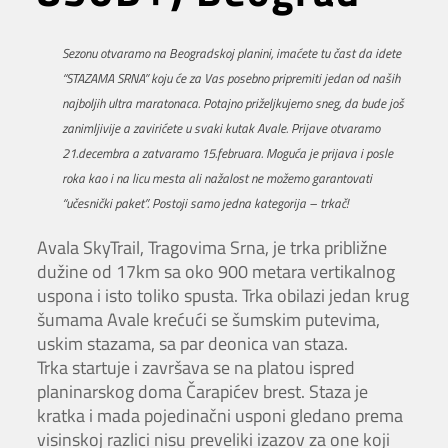
Sezonu otvaramo na Beogradskoj planini, imaćete tu čast da idete
“STAZAMA SRNA” koju će za Vas posebno pripremiti jedan od naših
najboljih ultra maratonaca. Potajno priželjkujemo sneg, da bude još
zanimljivije a zavirićete u svaki kutak Avale. Prijave otvaramo
21.decembra a zatvaramo 15.februara. Moguća je prijava i posle
roka kao i na licu mesta ali nažalost ne možemo garantovati
“učesnički paket”. Postoji samo jedna kategorija – trkač!
Avala SkyTrail, Tragovima Srna, je trka približne
dužine od 17km sa oko 900 metara vertikalnog
uspona i isto toliko spusta. Trka obilazi jedan krug
šumama Avale krećući se šumskim putevima,
uskim stazama, sa par deonica van staza.
Trka startuje i završava se na platou ispred
planinarskog doma Čarapićev brest. Staza je
kratka i mada pojedinačni usponi gledano prema
visinskoj razlici nisu preveliki izazov za one koji