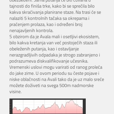
tajnosti do finiša trke, kako bi se sprečila bilo
kakva skraćivanja planirane staze. Na trasi će se
nalaziti 5 kontrolnih tačaka sa okrepama i
praćenjem prolaza, kao i određeni broj
nenajavljenih kontrola.
S obzirom da je Avala mali i osetljivi ekosistem,
bilo kakva kretanja van već postojećih staza ili
obeleženih putanja, kao i ostavljanje
nerazgradljivih odpadaka je strogo zabranjeno i
podrazumeva diskvalifikovanje učesnika.
Vremenski uslovi mogu varirati od ranog proleća
do jake zime. U ovom periodu su česte pojave i
niske oblačnosti na Avali tako da je uz malo sreće
možete doživeti na svega 500m nadmorske
visine.