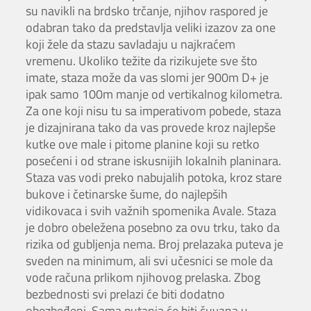
su navikli na brdsko trčanje, njihov raspored je
odabran tako da predstavlja veliki izazov za one
koji žele da stazu savladaju u najkraćem
vremenu. Ukoliko težite da rizikujete sve što
imate, staza može da vas slomi jer 900m D+ je
ipak samo 100m manje od vertikalnog kilometra.
Za one koji nisu tu sa imperativom pobede, staza
je dizajnirana tako da vas provede kroz najlepše
kutke ove male i pitome planine koji su retko
posećeni i od strane iskusnijih lokalnih planinara.
Staza vas vodi preko nabujalih potoka, kroz stare
bukove i četinarske šume, do najlepših
vidikovaca i svih važnih spomenika Avale. Staza
je dobro obeležena posebno za ovu trku, tako da
rizika od gubljenja nema. Broj prelazaka puteva je
sveden na minimum, ali svi učesnici se mole da
vode računa prlikom njihovog prelaska. Zbog
bezbednosti svi prelazi će biti dodatno
obezbeđeni. Sama putanja će biti čuvana u