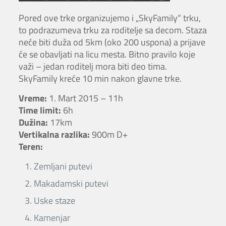
Pored ove trke organizujemo i „SkyFamily“ trku,
to podrazumeva trku za roditelje sa decom. Staza
neće biti duža od 5km (oko 200 uspona) a prijave
će se obavljati na licu mesta. Bitno pravilo koje
važi – jedan roditelj mora biti deo tima.
SkyFamily kreće 10 min nakon glavne trke.
Vreme:
1. Mart 2015 – 11h
Time limit:
6h
Dužina:
17km
Vertikalna razlika:
900m D+
Teren:
Zemljani putevi
Makadamski putevi
Uske staze
Kamenjar