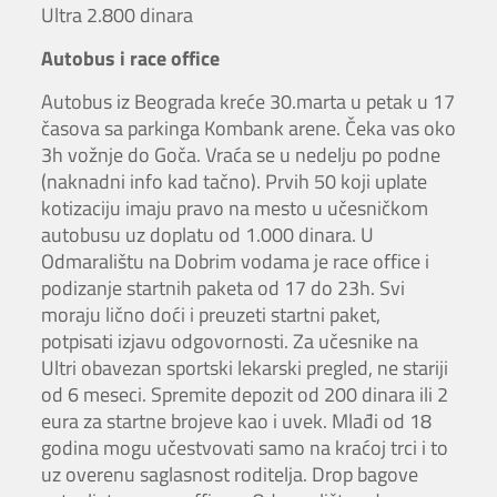
Ultra 2.800 dinara
Autobus i race office
Autobus iz Beograda kreće 30.marta u petak u 17
časova sa parkinga Kombank arene. Čeka vas oko
3h vožnje do Goča. Vraća se u nedelju po podne
(naknadni info kad tačno). Prvih 50 koji uplate
kotizaciju imaju pravo na mesto u učesničkom
autobusu uz doplatu od 1.000 dinara. U
Odmaralištu na Dobrim vodama je race office i
podizanje startnih paketa od 17 do 23h. Svi
moraju lično doći i preuzeti startni paket,
potpisati izjavu odgovornosti. Za učesnike na
Ultri obavezan sportski lekarski pregled, ne stariji
od 6 meseci. Spremite depozit od 200 dinara ili 2
eura za startne brojeve kao i uvek. Mlađi od 18
godina mogu učestvovati samo na kraćoj trci i to
uz overenu saglasnost roditelja. Drop bagove