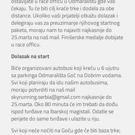
ostavljate u race officu u Odmaralištu gde vas
čekaju. Tu će biti cilj kraće trke i dodela za obe
distance. Ukoliko vaši prijatelji otkažu dolazak i
delegiraju vas za preuzimanje njihovog startnog
paketa, moraju nam to najaviti najkasnije do
25.marta na naš mail. Finišerske medalje dobijate
u race officu.
Dolazak na start
Biće organizovani autobusi koji kreću u 6 ujutru
sa parkinga Odmarališta Goč na Dobrim vodama.
Svi koji planiraju da idu našim autobusima,
moraju potvrditi na naš mail
skyrunning.serbia@gmail.com najkasnije do
25.marta. Oko 80 minuta će im trebati da dođu
ispod tvrđave na Ibarskoj magistali. Odatle se
penjete do same tvrđave i ulazite u nju.
Svi koji neće noćiti na Goču gde će biti baza trke,