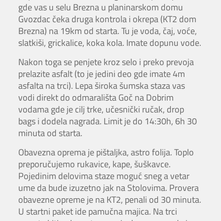
gde vas u selu Brezna u planinarskom domu
Gvozdac čeka druga kontrola i okrepa (KT2 dom
Brezna) na 19km od starta. Tu je voda, čaj, voće,
slatkiši, grickalice, koka kola. Imate dopunu vode.
Nakon toga se penjete kroz selo i preko prevoja
prelazite asfalt (to je jedini deo gde imate 4m
asfalta na trci). Lepa široka šumska staza vas
vodi direkt do odmarališta Goč na Dobrim
vodama gde je cilj trke, učesnički ručak, drop
bags i dodela nagrada. Limit je do 14:30h, 6h 30
minuta od starta.
Obavezna oprema je pištaljka, astro folija. Toplo
preporučujemo rukavice, kape, šuškavce.
Pojedinim delovima staze moguć sneg a vetar
ume da bude izuzetno jak na Stolovima. Provera
obavezne opreme je na KT2, penali od 30 minuta.
U startni paket ide pamučna majica. Na trci