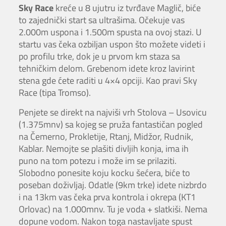
Sky Race
kreće u 8 ujutru iz tvrđave Maglič, biće
to zajednički start sa ultrašima. Očekuje vas
2.000m uspona i 1.500m spusta na ovoj stazi. U
startu vas čeka ozbiljan uspon što možete videti i
po profilu trke, dok je u prvom km staza sa
tehničkim delom. Grebenom idete kroz lavirint
stena gde ćete raditi u 4×4 opciji. Kao pravi Sky
Race (tipa Tromso).
Penjete se direkt na najviši vrh Stolova – Usovicu
(1.375mnv) sa kojeg se pruža fantastičan pogled
na Čemerno, Prokletije, Rtanj, Midžor, Rudnik,
Kablar. Nemojte se plašiti divljih konja, ima ih
puno na tom potezu i može im se prilaziti.
Slobodno ponesite koju kocku šećera, biće to
poseban doživljaj. Odatle (9km trke) idete nizbrdo
i na 13km vas čeka prva kontrola i okrepa (KT1
Orlovac) na 1.000mnv. Tu je voda + slatkiši. Nema
dopune vodom. Nakon toga nastavljate spust