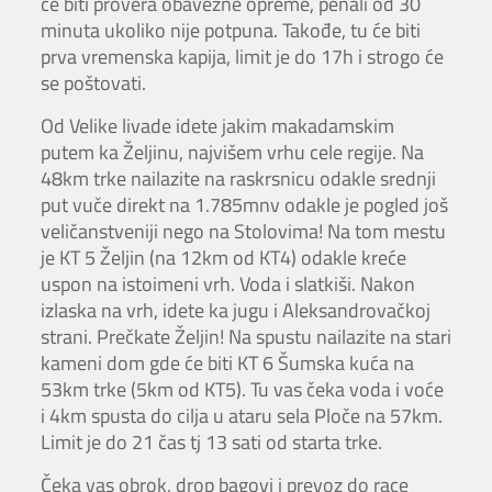
će biti provera obavezne opreme, penali od 30
minuta ukoliko nije potpuna. Takođe, tu će biti
prva vremenska kapija, limit je do 17h i strogo će
se poštovati.
Od Velike livade idete jakim makadamskim
putem ka Željinu, najvišem vrhu cele regije. Na
48km trke nailazite na raskrsnicu odakle srednji
put vuče direkt na 1.785mnv odakle je pogled još
veličanstveniji nego na Stolovima! Na tom mestu
je KT 5 Željin (na 12km od KT4) odakle kreće
uspon na istoimeni vrh. Voda i slatkiši. Nakon
izlaska na vrh, idete ka jugu i Aleksandrovačkoj
strani. Prečkate Željin! Na spustu nailazite na stari
kameni dom gde će biti KT 6 Šumska kuća na
53km trke (5km od KT5). Tu vas čeka voda i voće
i 4km spusta do cilja u ataru sela Ploče na 57km.
Limit je do 21 čas tj 13 sati od starta trke.
Čeka vas obrok, drop bagovi i prevoz do race