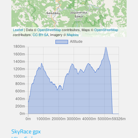
Leaflet
| Data ©
OpenStreetMap
contributors, Maps ©
OpenStreetMap
contributors,
CC-BY-SA
, Imagery ©
Mapbox
SkyRace gpx