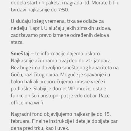
dodela startnih paketa i nagrada itd..Morate biti u
tvrđavi najkasnije do 7:50.
U slučaju lošeg vremena, trka se odlaže za
nedelju 1.april. U slučaju jakih zimskih uslova,
zadržavamo pravo izmene određenih delova
staza.
Smeštaj
– te informacije dajemo uskoro.
Najkasnije ažuriramo ovaj deo do 20. januara.
Bez brige ima dovoljno smeštajnog kapaciteta na
Goču, različitog nivoa. Moguće je spavanje i u
balon hali ali preporučujemo zimske vreće i
podloške. Slabiji je domet VIP mreže, ostale
funkcionišu i pristupni put je vrlo dobar. Race
office ima wi fi.
Nagradni fond objavljujemo najkasnije do 15.
februara. Finalne instrukcije i detalje dobijate par
dana pred trku, kao i uvek.