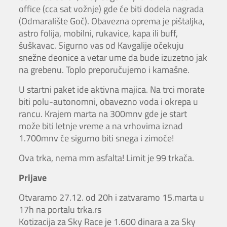
office (cca sat vožnje) gde će biti dodela nagrada
(Odmaralište Goč). Obavezna oprema je pištaljka,
astro folija, mobilni, rukavice, kapa ili buff,
šuškavac. Sigurno vas od Kavgalije očekuju
snežne deonice a vetar ume da bude izuzetno jak
na grebenu. Toplo preporučujemo i kamašne.
U startni paket ide aktivna majica. Na trci morate
biti polu-autonomni, obavezno voda i okrepa u
rancu. Krajem marta na 300mnv gde je start
može biti letnje vreme a na vrhovima iznad
1.700mnv će sigurno biti snega i zimoće!
Ova trka, nema mm asfalta! Limit je 99 trkača.
Prijave
Otvaramo 27.12. od 20h i zatvaramo 15.marta u
17h na portalu trka.rs
Kotizacija za Sky Race je 1.600 dinara a za Sky