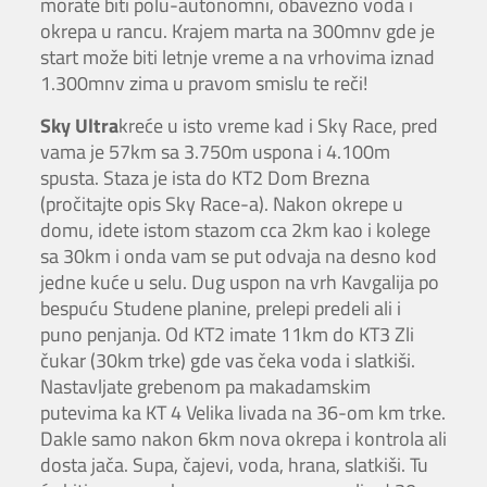
morate biti polu-autonomni, obavezno voda i
okrepa u rancu. Krajem marta na 300mnv gde je
start može biti letnje vreme a na vrhovima iznad
1.300mnv zima u pravom smislu te reči!
Sky Ultra
kreće u isto vreme kad i Sky Race, pred
vama je 57km sa 3.750m uspona i 4.100m
spusta. Staza je ista do KT2 Dom Brezna
(pročitajte opis Sky Race-a). Nakon okrepe u
domu, idete istom stazom cca 2km kao i kolege
sa 30km i onda vam se put odvaja na desno kod
jedne kuće u selu. Dug uspon na vrh Kavgalija po
bespuću Studene planine, prelepi predeli ali i
puno penjanja. Od KT2 imate 11km do KT3 Zli
čukar (30km trke) gde vas čeka voda i slatkiši.
Nastavljate grebenom pa makadamskim
putevima ka KT 4 Velika livada na 36-om km trke.
Dakle samo nakon 6km nova okrepa i kontrola ali
dosta jača. Supa, čajevi, voda, hrana, slatkiši. Tu