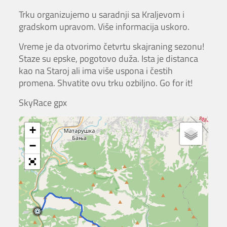
Trku organizujemo u saradnji sa Kraljevom i
gradskom upravom. Više informacija uskoro.
Vreme je da otvorimo četvrtu skajraning sezonu!
Staze su epske, pogotovo duža. Ista je distanca
kao na Staroj ali ima više uspona i čestih
promena. Shvatite ovu trku ozbiljno. Go for it!
SkyRace gpx
+
−