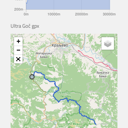
Ultra Goč gpx
+
−