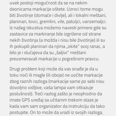
uvek postoji mogućnost da se na nekim
deonicama markacije oštete. Uzroci tome mogu
biti životinje (domaće i divlje), ali i lokalni meštani,
planinari, lovci, gremlini, vile, patuljci, vanzemaljci.
Iz našeg iskustva možemo navesti primere gde su
zastavice za markiranje bile izgrižene od strane
nekih životinja (a možda i nisu bile životinje) ili su
ih pokupili planinari da njima „okite“ svoj ranac, a
bilo je i slučajeva da su „šaljivi“ meštani
preusmeravali markacije u pogrešnom pravcu.
Drugi problem koji može da vas snađe je da u
toku noći ili magle (ili oboje) ne uočite markacije
zbog raznih razloga (markacije same po sebi nisu
dovoljno vidljive, vaša lampa vam otkazuje
poslušnost). Treći razlog zašto je neophodno da
imate GPS uređaj sa učitanim trekom staze je
kada vam sam organizator da instrukciju da tako
postupite. On to može da uradi iz svojih razloga,