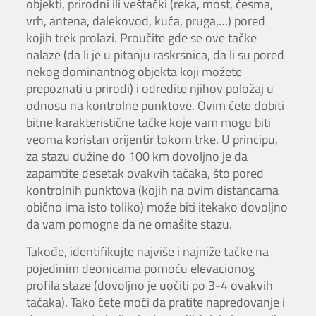
objekti, prirodni ili veštački (reka, most, česma,
vrh, antena, dalekovod, kuća, pruga,…) pored
kojih trek prolazi. Proučite gde se ove tačke
nalaze (da li je u pitanju raskrsnica, da li su pored
nekog dominantnog objekta koji možete
prepoznati u prirodi) i odredite njihov položaj u
odnosu na kontrolne punktove. Ovim ćete dobiti
bitne karakteristične tačke koje vam mogu biti
veoma koristan orijentir tokom trke. U principu,
za stazu dužine do 100 km dovoljno je da
zapamtite desetak ovakvih tačaka, što pored
kontrolnih punktova (kojih na ovim distancama
obično ima isto toliko) može biti itekako dovoljno
da vam pomogne da ne omašite stazu.
Takođe, identifikujte najviše i najniže tačke na
pojedinim deonicama pomoću elevacionog
profila staze (dovoljno je uočiti po 3-4 ovakvih
tačaka). Tako ćete moći da pratite napredovanje i