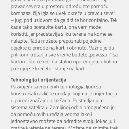
pravac severa u prostoru određujete pomoću
kompasa, čija igla se uvek okreće u pravcu sever
– jug, pod uslovom da ga držite horizontalno. Tek
kada tako postavite kartu, ona vam može
koristiti, jer predstavlja sliku terena na kome se
nalazite. Tada možete prepoznati pojedine
objekte iz prirode na karti i obrnuto. Važno je da
prilikom kretanja sve vreme budete „povezani“ sa
kartom, što će reći da stalno upoređujete okolinu
po kojoj se krećete i stanje na karti.
Tehnologija i orijentacija
Razvojem savremenih tehnologija ljudi su
konstruisali različite uređaje kojima je orijentacija
u prirodi značajno olakšana. Postavljanjem
sistema satelita u Zemljinoj orbiti omogućeno je
da pomoću ovih uređaja veoma lako i
jednostavno možete da odredite svoju lokaciju i
pratite kretanje na terenu. Možete da snimite trek