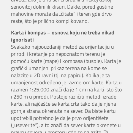
senovitoj dolini ili klisuri. Dakle, pored gustine
mahovine morate da „čitate“ i teren gde drvo
raste, što je prilično komplikovano.
Karta i kompas – osnova koju ne treba nikad
ignorisati
Svakako najpouzdaniji metod za orijentaciju u
prirodi i kretanje po nepoznatom terenu je
pomoću karte (mape) i kompasa (busole). Karta je
grafički umanjeni prikaz terena na kome se
nalazite u 2D ravni (tj. na papiru). Kolika je ta
umanjenost određeno je razmerom karte. Karta u
razmeri 1:25.000 znači da je 1 cm na karti isto što
i 250 m u prirodi. Postoje različiti metodi izrade
karte, ali najčešće se karta crta tako da je njena
gornja strana okrenuta na sever. Da biste kartu
upotrebili potrebno je da je prvo orijentišete
(„useverite“), a to znači da sever karte okrenete u
pravcu severa u prostoru gde se nalazite. Taj