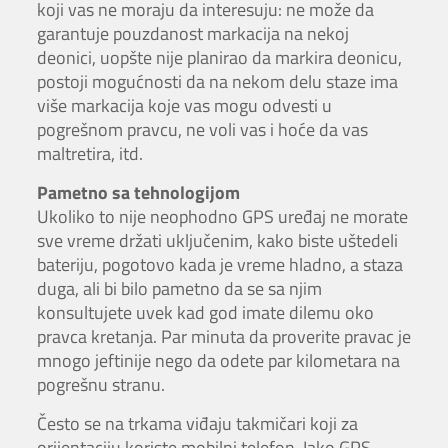
koji vas ne moraju da interesuju: ne može da
garantuje pouzdanost markacija na nekoj
deonici, uopšte nije planirao da markira deonicu,
postoji mogućnosti da na nekom delu staze ima
više markacija koje vas mogu odvesti u
pogrešnom pravcu, ne voli vas i hoće da vas
maltretira, itd.
Pametno sa tehnologijom
Ukoliko to nije neophodno GPS uređaj ne morate
sve vreme držati uključenim, kako biste uštedeli
bateriju, pogotovo kada je vreme hladno, a staza
duga, ali bi bilo pametno da se sa njim
konsultujete uvek kad god imate dilemu oko
pravca kretanja. Par minuta da proverite pravac je
mnogo jeftinije nego da odete par kilometara na
pogrešnu stranu.
Često se na trkama viđaju takmičari koji za
orijentaciju koriste mobilni telefon. Iako GPS