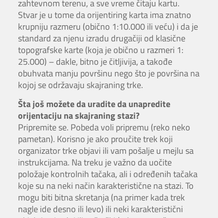
zahtevnom terenu, a sve vreme čitaju kartu.
Stvar je u tome da orijentiring karta ima znatno
krupniju razmeru (obično 1:10.000 ili veću) i da je
standard za njenu izradu drugačiji od klasične
topografske karte (koja je obično u razmeri 1:
25.000) – dakle, bitno je čitljivija, a takođe
obuhvata manju površinu nego što je površina na
kojoj se održavaju skajraning trke.
Šta još možete da uradite da unapredite
orijentaciju na skajraning stazi?
Pripremite se. Pobeda voli pripremu (reko neko
pametan). Korisno je ako proučite trek koji
organizator trke objavi ili vam pošalje u mejlu sa
instrukcijama. Na treku je važno da uočite
položaje kontrolnih tačaka, ali i određenih tačaka
koje su na neki način karakteristične na stazi. To
mogu biti bitna skretanja (na primer kada trek
nagle ide desno ili levo) ili neki karakteristični