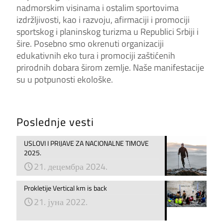
nadmorskim visinama i ostalim sportovima
izdržljivosti, kao i razvoju, afirmaciji i promociji
sportskog i planinskog turizma u Republici Srbiji i
šire. Posebno smo okrenuti organizaciji
edukativnih eko tura i promociji zaštićenih
prirodnih dobara širom zemlje. Naše manifestacije
su u potpunosti ekološke.
Poslednje vesti
USLOVI I PRIJAVE ZA NACIONALNE TIMOVE
2025.
21. децембра 2024.
Prokletije Vertical km is back
21. јуна 2022.