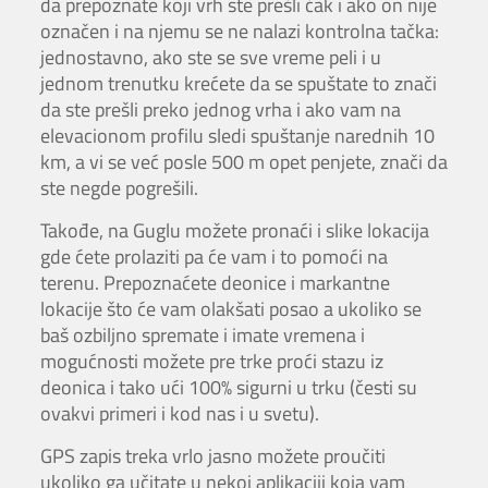
da prepoznate koji vrh ste prešli čak i ako on nije
označen i na njemu se ne nalazi kontrolna tačka:
jednostavno, ako ste se sve vreme peli i u
jednom trenutku krećete da se spuštate to znači
da ste prešli preko jednog vrha i ako vam na
elevacionom profilu sledi spuštanje narednih 10
km, a vi se već posle 500 m opet penjete, znači da
ste negde pogrešili.
Takođe, na Guglu možete pronaći i slike lokacija
gde ćete prolaziti pa će vam i to pomoći na
terenu. Prepoznaćete deonice i markantne
lokacije što će vam olakšati posao a ukoliko se
baš ozbiljno spremate i imate vremena i
mogućnosti možete pre trke proći stazu iz
deonica i tako ući 100% sigurni u trku (česti su
ovakvi primeri i kod nas i u svetu).
GPS zapis treka vrlo jasno možete proučiti
ukoliko ga učitate u nekoj aplikaciji koja vam