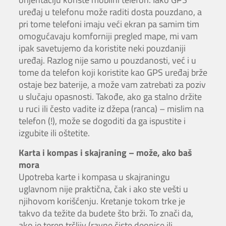
uređaj u telefonu može raditi dosta pouzdano, a
pri tome telefoni imaju veći ekran pa samim tim
omogućavaju komforniji pregled mape, mi vam
ipak savetujemo da koristite neki pouzdaniji
uređaj. Razlog nije samo u pouzdanosti, već i u
tome da telefon koji koristite kao GPS uređaj brže
ostaje bez baterije, a može vam zatrebati za poziv
u slučaju opasnosti. Takođe, ako ga stalno držite
u ruci ili često vadite iz džepa (ranca) – mislim na
telefon (!), može se dogoditi da ga ispustite i
izgubite ili oštetite.
Karta i kompas i skajraning – može, ako baš
mora
Upotreba karte i kompasa u skajraningu
uglavnom nije praktična, čak i ako ste vešti u
njihovom korišćenju. Kretanje tokom trke je
takvo da težite da budete što brži. To znači da,
ako je teren trčljiv (ravne čiste deonice ili