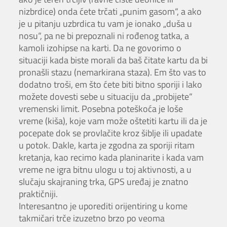
nizbrdice) onda ćete trčati „punim gasom“, a ako
je u pitanju uzbrdica tu vam je ionako „duša u
nosu“, pa ne bi prepoznali ni rođenog tatka, a
kamoli izohipse na karti. Da ne govorimo o
situaciji kada biste morali da baš čitate kartu da bi
pronašli stazu (nemarkirana staza). Em što vas to
dodatno troši, em što ćete biti bitno sporiji i lako
možete dovesti sebe u situaciju da „probijete“
vremenski limit. Posebna poteškoća je loše
vreme (kiša), koje vam može oštetiti kartu ili da je
pocepate dok se provlačite kroz šiblje ili upadate
u potok. Dakle, karta je zgodna za sporiji ritam
kretanja, kao recimo kada planinarite i kada vam
vreme ne igra bitnu ulogu u toj aktivnosti, a u
slučaju skajraning trka, GPS uređaj je znatno
praktičniji.
Interesantno je uporediti orijentiring u kome
takmičari trče izuzetno brzo po veoma