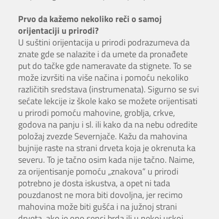
Prvo da kažemo nekoliko reči o samoj
orijentaciji u prirodi?
U suštini orijentacija u prirodi podrazumeva da
znate gde se nalazite i da umete da pronađete
put do tačke gde nameravate da stignete. To se
može izvršiti na više načina i pomoću nekoliko
različitih sredstava (instrumenata). Sigurno se svi
sećate lekcije iz škole kako se možete orijentisati
u prirodi pomoću mahovine, groblja, crkve,
godova na panju i sl. ili kako da na nebu odredite
položaj zvezde Severnjače. Kažu da mahovina
bujnije raste na strani drveta koja je okrenuta ka
severu. To je tačno osim kada nije tačno. Naime,
za orijentisanje pomoću „znakova“ u prirodi
potrebno je dosta iskustva, a opet ni tada
pouzdanost ne mora biti dovoljna, jer recimo
mahovina može biti gušća i na južnoj strani
drveta, ako je ono senci brda ili u nekoj uskoj