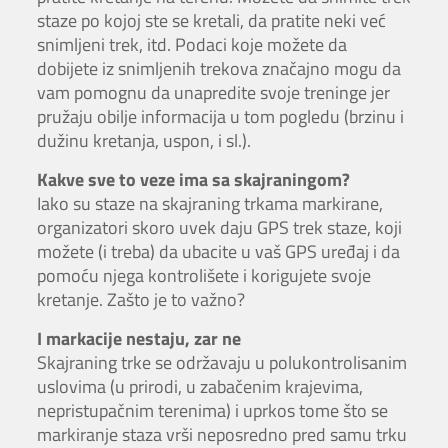
staze po kojoj ste se kretali, da pratite neki već
snimljeni trek, itd. Podaci koje možete da
dobijete iz snimljenih trekova značajno mogu da
vam pomognu da unapredite svoje treninge jer
pružaju obilje informacija u tom pogledu (brzinu i
dužinu kretanja, uspon, i sl.).
Kakve sve to veze ima sa skajraningom?
Iako su staze na skajraning trkama markirane,
organizatori skoro uvek daju GPS trek staze, koji
možete (i treba) da ubacite u vaš GPS uređaj i da
pomoću njega kontrolišete i korigujete svoje
kretanje. Zašto je to važno?
I markacije nestaju, zar ne
Skajraning trke se održavaju u polukontrolisanim
uslovima (u prirodi, u zabačenim krajevima,
nepristupačnim terenima) i uprkos tome što se
markiranje staza vrši neposredno pred samu trku