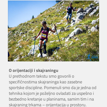
O orijentaciji i skajraningu
U prethodnom tekstu smo govorili o
specifičnostima skajraninga kao zasebne
sportske discipline. Pomenuli smo da je jedna od
tehnika kojom je poželjno ovladati za uspešno i
bezbedno kretanje u planinama, samim tim i na
skajraning trkama – orijentacija u prostoru.