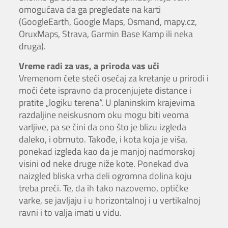
omogućava da ga pregledate na karti
(GoogleEarth, Google Maps, Osmand, mapy.cz,
OruxMaps, Strava, Garmin Base Kamp ili neka
druga).
Vreme radi za vas, a priroda vas uči
Vremenom ćete steći osećaj za kretanje u prirodi i
moći ćete ispravno da procenjujete distance i
pratite „logiku terena“. U planinskim krajevima
razdaljine neiskusnom oku mogu biti veoma
varljive, pa se čini da ono što je blizu izgleda
daleko, i obrnuto. Takođe, i kota koja je viša,
ponekad izgleda kao da je manjoj nadmorskoj
visini od neke druge niže kote. Ponekad dva
naizgled bliska vrha deli ogromna dolina koju
treba preći. Te, da ih tako nazovemo, optičke
varke, se javljaju i u horizontalnoj i u vertikalnoj
ravni i to valja imati u vidu.