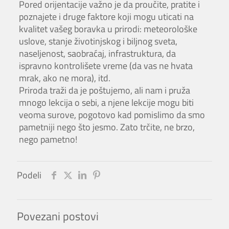
Pored orijentacije važno je da proučite, pratite i
poznajete i druge faktore koji mogu uticati na
kvalitet vašeg boravka u prirodi: meteorološke
uslove, stanje životinjskog i biljnog sveta,
naseljenost, saobraćaj, infrastruktura, da
ispravno kontrolišete vreme (da vas ne hvata
mrak, ako ne mora), itd.
Priroda traži da je poštujemo, ali nam i pruža
mnogo lekcija o sebi, a njene lekcije mogu biti
veoma surove, pogotovo kad pomislimo da smo
pametniji nego što jesmo. Zato trčite, ne brzo,
nego pametno!
Podeli
Povezani postovi