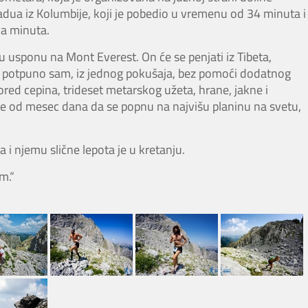
dua iz Kolumbije, koji je pobedio u vremenu od 34 minuta i
va minuta.
u usponu na Mont Everest. On će se penjati iz Tibeta,
i potpuno sam, iz jednog pokušaja, bez pomoći dodatnog
pored cepina, trideset metarskog užeta, hrane, jakne i
še od mesec dana da se popnu na najvišu planinu na svetu,
 i njemu slične lepota je u kretanju.
m.“