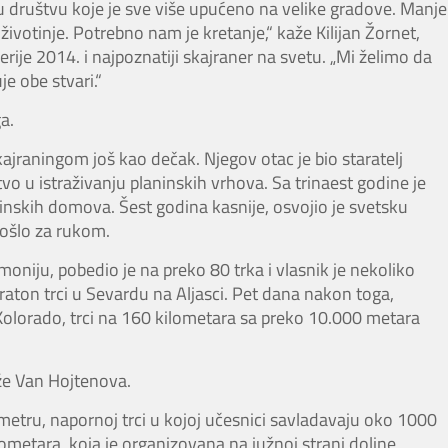
 u društvu koje je sve više upućeno na velike gradove. Manje
ivotinje. Potrebno nam je kretanje,“ kaže Kilijan Žornet,
je 2014. i najpoznatiji skajraner na svetu. „Mi želimo da
e obe stvari.“
a.
ajraningom još kao dečak. Njegov otac je bio staratelj
vo u istraživanju planinskih vrhova. Sa trinaest godine je
ninskih domova. Šest godina kasnije, osvojio je svetsku
pošlo za rukom.
moniju, pobedio je na preko 80 trka i vlasnik je nekoliko
raton trci u Sevardu na Aljasci. Pet dana nakon toga,
 Kolorado, trci na 160 kilometara sa preko 10.000 metara
že Van Hojtenova.
metru, napornoj trci u kojoj učesnici savladavaju oko 1000
ometara, koja je organizovana na južnoj strani doline