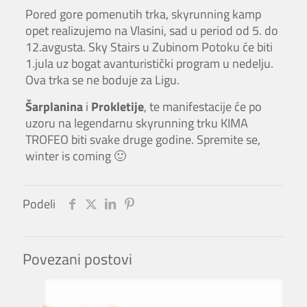
Pored gore pomenutih trka, skyrunning kamp
opet realizujemo na Vlasini, sad u period od 5. do
12.avgusta. Sky Stairs u Zubinom Potoku će biti
1.jula uz bogat avanturistički program u nedelju.
Ova trka se ne boduje za Ligu.
Šarplanina
i
Prokletije
, te manifestacije će po
uzoru na legendarnu skyrunning trku KIMA
TROFEO biti svake druge godine. Spremite se,
winter is coming 🙂
Podeli
Povezani postovi