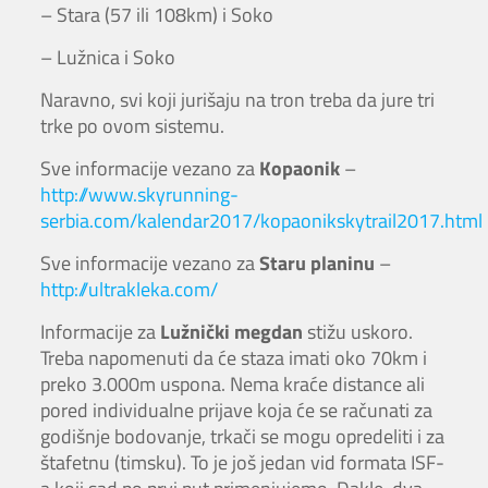
– Stara (57 ili 108km) i Soko
– Lužnica i Soko
Naravno, svi koji jurišaju na tron treba da jure tri
trke po ovom sistemu.
Sve informacije vezano za
Kopaonik
–
http://www.skyrunning-
serbia.com/kalendar2017/kopaonikskytrail2017.html
Sve informacije vezano za
Staru planinu
–
http://ultrakleka.com/
Informacije za
Lužnički megdan
stižu uskoro.
Treba napomenuti da će staza imati oko 70km i
preko 3.000m uspona. Nema kraće distance ali
pored individualne prijave koja će se računati za
godišnje bodovanje, trkači se mogu opredeliti i za
štafetnu (timsku). To je još jedan vid formata ISF-