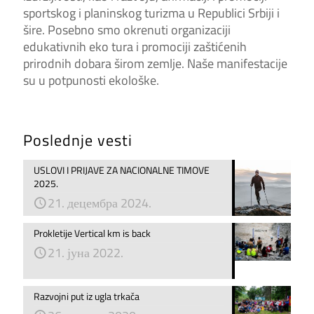
sportskog i planinskog turizma u Republici Srbiji i
šire. Posebno smo okrenuti organizaciji
edukativnih eko tura i promociji zaštićenih
prirodnih dobara širom zemlje. Naše manifestacije
su u potpunosti ekološke.
Poslednje vesti
USLOVI I PRIJAVE ZA NACIONALNE TIMOVE
2025.
21. децембра 2024.
Prokletije Vertical km is back
21. јуна 2022.
Razvojni put iz ugla trkača