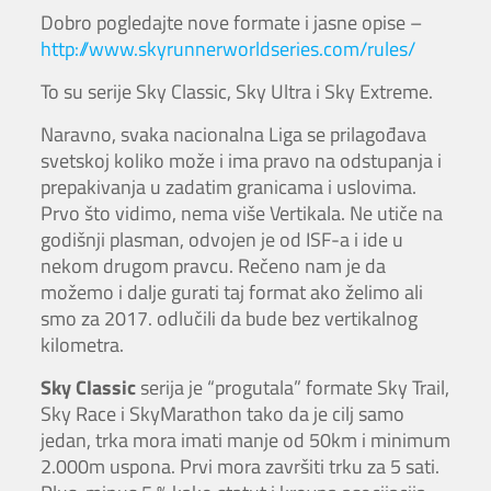
Dobro pogledajte nove formate i jasne opise –
http://www.skyrunnerworldseries.com/rules/
To su serije Sky Classic, Sky Ultra i Sky Extreme.
Naravno, svaka nacionalna Liga se prilagođava
svetskoj koliko može i ima pravo na odstupanja i
prepakivanja u zadatim granicama i uslovima.
Prvo što vidimo, nema više Vertikala. Ne utiče na
godišnji plasman, odvojen je od ISF-a i ide u
nekom drugom pravcu. Rečeno nam je da
možemo i dalje gurati taj format ako želimo ali
smo za 2017. odlučili da bude bez vertikalnog
kilometra.
Sky Classic
serija je “progutala” formate Sky Trail,
Sky Race i SkyMarathon tako da je cilj samo
jedan, trka mora imati manje od 50km i minimum
2.000m uspona. Prvi mora završiti trku za 5 sati.