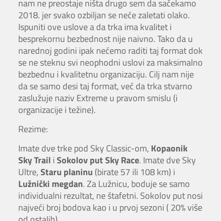
nam ne preostaje ništa drugo sem da sačekamo
2018. jer svako ozbiljan se neće zaletati olako.
Ispuniti ove uslove a da trka ima kvalitet i
besprekornu bezbednost nije naivno. Tako da u
narednoj godini ipak nećemo raditi taj format dok
se ne steknu svi neophodni uslovi za maksimalno
bezbednu i kvalitetnu organizaciju. Cilj nam nije
da se samo desi taj format, već da trka stvarno
zaslužuje naziv Extreme u pravom smislu (i
organizacije i težine).
Rezime:
Imate dve trke pod Sky Classic-om,
Kopaonik
Sky Trail
i
Sokolov put Sky Race
. Imate dve Sky
Ultre,
Staru planinu
(birate 57 ili 108 km) i
Lužnički megdan
. Za Lužnicu, boduje se samo
individualni rezultat, ne štafetni. Sokolov put nosi
najveći broj bodova kao i u prvoj sezoni ( 20% više
od ostalih).