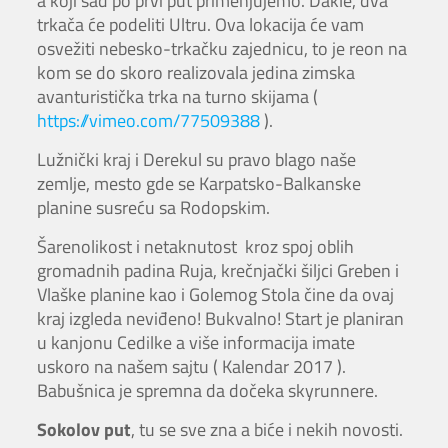
a koji sad po prvi put primenjujemo. Dakle, dva
trkača će podeliti Ultru. Ova lokacija će vam
osvežiti nebesko-trkačku zajednicu, to je reon na
kom se do skoro realizovala jedina zimska
avanturistička trka na turno skijama (
https://vimeo.com/77509388
).
Lužnički kraj i Derekul su pravo blago naše
zemlje, mesto gde se Karpatsko-Balkanske
planine susreću sa Rodopskim.
Šarenolikost i netaknutost kroz spoj oblih
gromadnih padina Ruja, krečnjački šiljci Greben i
Vlaške planine kao i Golemog Stola čine da ovaj
kraj izgleda neviđeno! Bukvalno! Start je planiran
u kanjonu Cedilke a više informacija imate
uskoro na našem sajtu ( Kalendar 2017 ).
Babušnica je spremna da dočeka skyrunnere.
Sokolov put
, tu se sve zna a biće i nekih novosti.