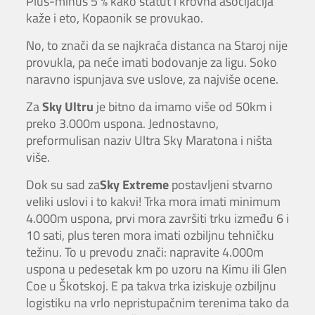
Plus-minus 5 % kako statut i krovna asocijacija
kaže i eto, Kopaonik se provukao.
No, to znači da se najkraća distanca na Staroj nije
provukla, pa neće imati bodovanje za ligu. Soko
naravno ispunjava sve uslove, za najviše ocene.
Za
Sky Ultru
je bitno da imamo više od 50km i
preko 3.000m uspona. Jednostavno,
preformulisan naziv Ultra Sky Maratona i ništa
više.
Dok su sad za
Sky Extreme
postavljeni stvarno
veliki uslovi i to kakvi! Trka mora imati minimum
4.000m uspona, prvi mora završiti trku između 6 i
10 sati, plus teren mora imati ozbiljnu tehničku
težinu. To u prevodu znači: napravite 4.000m
uspona u pedesetak km po uzoru na Kimu ili Glen
Coe u Škotskoj. E pa takva trka iziskuje ozbiljnu
logistiku na vrlo nepristupačnim terenima tako da