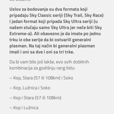
Uslov za bodovanje su dva formata koji
pripadaju Sky Classic seriji (Sky Trail, Sky Race)
i jedan format koji pripada Sky Ultra seriji (u
našem slučaju samo Sky Ultra jer neće biti Sky
Extreme-a). Ali obavezno je da imate po jednu
trku iz obe serije da bi ostvarili generalni
plasman. Na taj način bi generalni plasman
imali i oni sa dve i oni sa tri trke.
Da bi vam bilo još lakše, evo svih dobitnih
kombinacija za godišnju rang listu:
– Kop, Stara (57 ili 108km) i Soko
– Kop, Lužnica i Soko
– Kop i Stara (57 ili 108km)
– Kop i Lužnica