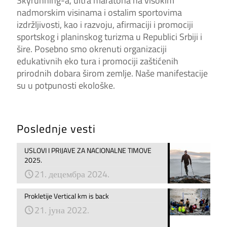
Skyrunning-a, ultra maratona na visokim
nadmorskim visinama i ostalim sportovima
izdržljivosti, kao i razvoju, afirmaciji i promociji
sportskog i planinskog turizma u Republici Srbiji i
šire. Posebno smo okrenuti organizaciji
edukativnih eko tura i promociji zaštićenih
prirodnih dobara širom zemlje. Naše manifestacije
su u potpunosti ekološke.
Poslednje vesti
USLOVI I PRIJAVE ZA NACIONALNE TIMOVE
2025.
21. децембра 2024.
Prokletije Vertical km is back
21. јуна 2022.