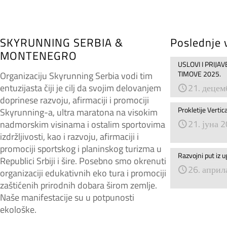
SKYRUNNING SERBIA &
Poslednje 
MONTENEGRO
USLOVI I PRIJA
TIMOVE 2025.
Organizaciju Skyrunning Serbia vodi tim
entuzijasta čiji je cilj da svojim delovanjem
21. децем
doprinese razvoju, afirmaciji i promociji
Prokletije Vertic
Skyrunning-a, ultra maratona na visokim
21. јуна 
nadmorskim visinama i ostalim sportovima
izdržljivosti, kao i razvoju, afirmaciji i
promociji sportskog i planinskog turizma u
Razvojni put iz u
Republici Srbiji i šire. Posebno smo okrenuti
26. април
organizaciji edukativnih eko tura i promociji
zaštićenih prirodnih dobara širom zemlje.
Naše manifestacije su u potpunosti
ekološke.