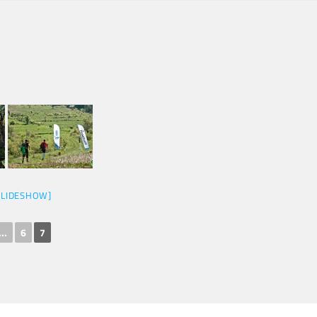
SLIDESHOW]
...
6
7