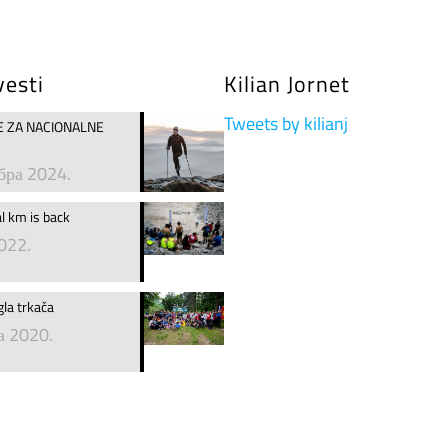
vesti
Kilian Jornet
Tweets by kilianj
VE ZA NACIONALNE
бра 2024.
al km is back
2022.
gla trkača
а 2020.