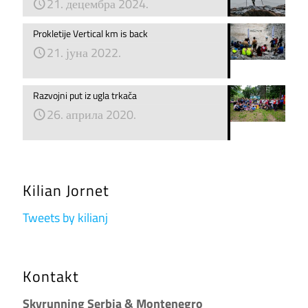
21. децембра 2024.
Prokletije Vertical km is back
21. јуна 2022.
Razvojni put iz ugla trkača
26. априла 2020.
Kilian Jornet
Tweets by kilianj
Kontakt
Skyrunning Serbia & Montenegro