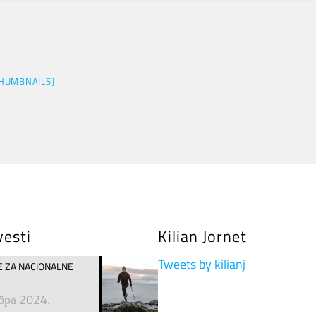
HUMBNAILS]
vesti
Kilian Jornet
Tweets by kilianj
VE ZA NACIONALNE
бра 2024.