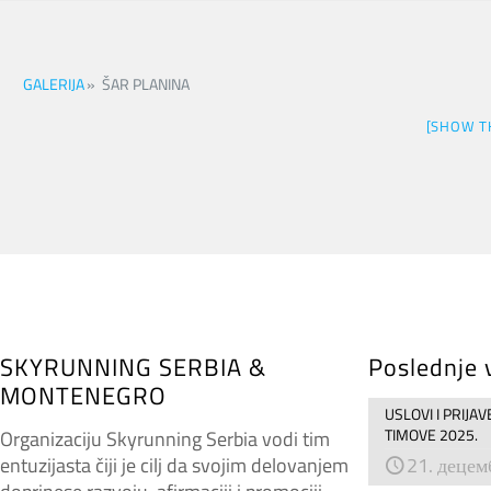
GALERIJA
»
ŠAR PLANINA
[SHOW T
SKYRUNNING SERBIA &
Poslednje 
MONTENEGRO
USLOVI I PRIJA
TIMOVE 2025.
Organizaciju Skyrunning Serbia vodi tim
entuzijasta čiji je cilj da svojim delovanjem
21. децем