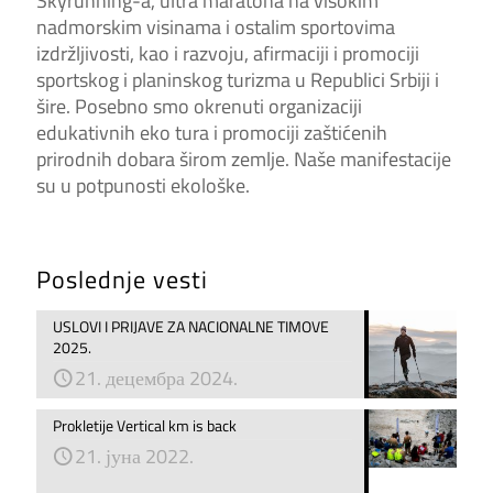
Skyrunning-a, ultra maratona na visokim
nadmorskim visinama i ostalim sportovima
izdržljivosti, kao i razvoju, afirmaciji i promociji
sportskog i planinskog turizma u Republici Srbiji i
šire. Posebno smo okrenuti organizaciji
edukativnih eko tura i promociji zaštićenih
prirodnih dobara širom zemlje. Naše manifestacije
su u potpunosti ekološke.
Poslednje vesti
USLOVI I PRIJAVE ZA NACIONALNE TIMOVE
2025.
21. децембра 2024.
Prokletije Vertical km is back
21. јуна 2022.