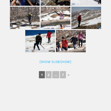
[SHOW SLIDESHOW]
1
2
...
7
►