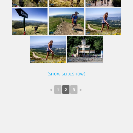
[SHOW SLIDESHOW]
◄
1
2
3
►