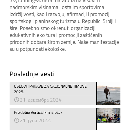
Skyrunning-a, ultra maratona na visokim
nadmorskim visinama i ostalim sportovima
izdržljivosti, kao i razvoju, afirmaciji i promociji
sportskog i planinskog turizma u Republici Srbiji i
šire. Posebno smo okrenuti organizaciji
edukativnih eko tura i promociji zaštićenih
prirodnih dobara širom zemlje. Naše manifestacije
su u potpunosti ekološke.
Poslednje vesti
USLOVI I PRIJAVE ZA NACIONALNE TIMOVE
2025.
21. децембра 2024.
Prokletije Vertical km is back
21. јуна 2022.