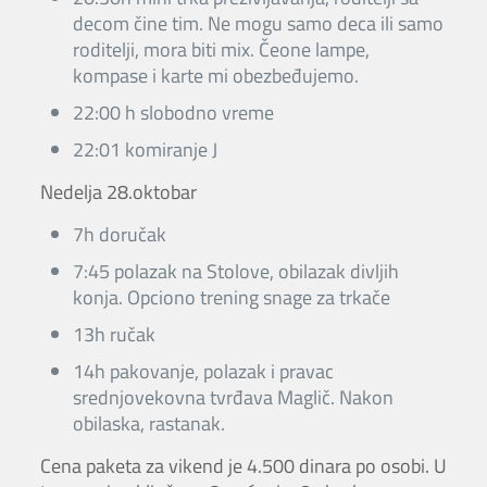
decom čine tim. Ne mogu samo deca ili samo
roditelji, mora biti mix. Čeone lampe,
kompase i karte mi obezbeđujemo.
22:00 h slobodno vreme
22:01 komiranje J
Nedelja 28.oktobar
7h doručak
7:45 polazak na Stolove, obilazak divljih
konja. Opciono trening snage za trkače
13h ručak
14h pakovanje, polazak i pravac
srednjovekovna tvrđava Maglič. Nakon
obilaska, rastanak.
Cena paketa za vikend je 4.500 dinara po osobi. U