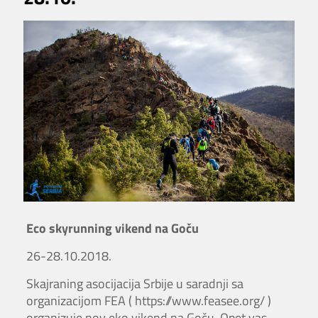
Eco skyrunning vikend na Goču
26-28.10.2018.
Skajraning asocijacija Srbije u saradnji sa
organizacijom FEA ( https://www.feasee.org/ )
organizuje nov eko vikend na Goču. Opet vas