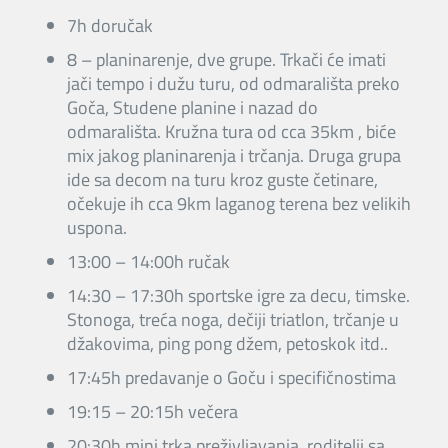
7h doručak
8 – planinarenje, dve grupe. Trkači će imati
jači tempo i dužu turu, od odmarališta preko
Goča, Studene planine i nazad do
odmarališta. Kružna tura od cca 35km , biće
mix jakog planinarenja i trčanja. Druga grupa
ide sa decom na turu kroz guste četinare,
očekuje ih cca 9km laganog terena bez velikih
uspona.
13:00 – 14:00h ručak
14:30 – 17:30h sportske igre za decu, timske.
Stonoga, treća noga, dečiji triatlon, trčanje u
džakovima, ping pong džem, petoskok itd..
17:45h predavanje o Goču i specifičnostima
19:15 – 20:15h večera
20:30h mini trka preživljavanja, roditelji sa