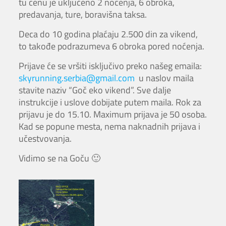
tu cenu je uključeno 2 noćenja, 6 obroka,
predavanja, ture, boravišna taksa.
Deca do 10 godina plaćaju 2.500 din za vikend,
to takođe podrazumeva 6 obroka pored noćenja.
Prijave će se vršiti isključivo preko našeg emaila:
skyrunning.serbia@gmail.com
u naslov maila
stavite naziv “Goč eko vikend”. Sve dalje
instrukcije i uslove dobijate putem maila. Rok za
prijavu je do 15.10. Maximum prijava je 50 osoba.
Kad se popune mesta, nema naknadnih prijava i
učestvovanja.
Vidimo se na Goču 🙂