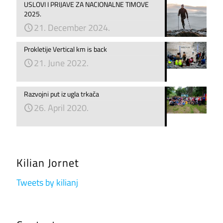
USLOVI I PRIJAVE ZA NACIONALNE TIMOVE
2025.
21. December 2024.
Prokletije Vertical km is back
21. June 2022.
Razvojni put iz ugla trkača
26. April 2020.
Kilian Jornet
Tweets by kilianj