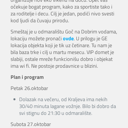
očekuje bogat program, kako za sportiste tako i
za roditelje i decu. Cilj je jedan, podići nivo svesti
kod ljudi da čuvaju prirodu.
Smeštaj je u odmaralištu Goč na Dobrim vodama,
lokaciju možete pronaći
ovde
. U prilogu je GE
lokacija objekta koji je tik uz četinare. Tu nam je
bila baza trke i cilj u martu mesecu. VIP domet je
slabiji, ostale mreže funkcionišu dobro i objekat
ima wi fi. Ne postoje prodavnice u blizini.
Plan i program
Petak 26.oktobar
Dolazak na večeru, od Kraljeva ima nekih
30/40 minuta lagane vožnje. Bilo bi dobro da
svi stignu do 21:30 u odmaralište.
Subota 27.oktobar