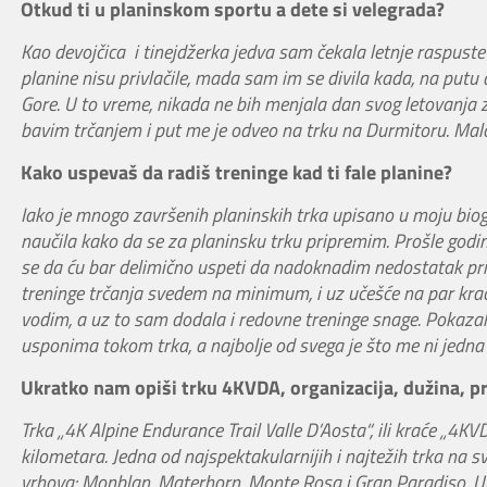
Otkud ti u planinskom sportu a dete si velegrada?
Kao devojčica i tinejdžerka jedva sam čekala letnje raspuste
planine nisu privlačile, mada sam im se divila kada, na put
Gore. U to vreme, nikada ne bih menjala dan svog letovanja 
bavim trčanjem i put me je odveo na trku na Durmitoru. Malo
Kako uspevaš da radiš treninge kad ti fale planine?
Iako je mnogo završenih planinskih trka upisano u moju biog
naučila kako da se za planinsku trku pripremim. Prošle godi
se da ću bar delimično uspeti da nadoknadim nedostatak pri
treninge trčanja svedem na minimum, i uz učešće na par krać
vodim, a uz to sam dodala i redovne treninge snage. Pokaza
usponima tokom trka, a najbolje od svega je što me ni jedna
Ukratko nam opiši trku 4KVDA, organizacija, dužina, pre
Trka „4K Alpine Endurance Trail Valle D’Aosta“, ili kraće „4KVDA
kilometara. Jedna od najspektakularnijih i najtežih trka na s
vrhova: Monblan, Materhorn, Monte Rosa i Gran Paradiso. Upra