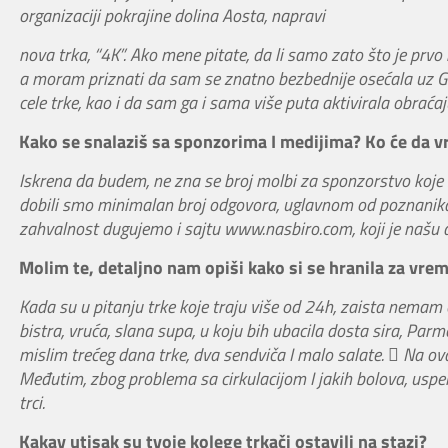
organizaciji pokrajine dolina Aosta, napravi
nova trka, “4K”. Ako mene pitate, da li samo zato što je prvo
a moram priznati da sam se znatno bezbednije osećala uz G
cele trke, kao i da sam ga i sama više puta aktivirala obraća
Kako se snalaziš sa sponzorima I medijima? Ko će da vr
Iskrena da budem, ne zna se broj molbi za sponzorstvo koje s
dobili smo minimalan broj odgovora, uglavnom od poznanika i
zahvalnost dugujemo i sajtu www.nasbiro.com, koji je našu a
Molim te, detaljno nam opiši kako si se hranila za vreme
Kada su u pitanju trke koje traju više od 24h, zaista nemam o
bistra, vruća, slana supa, u koju bih ubacila dosta sira, Parme
mislim trećeg dana trke, dva sendviča I malo salate.  Na o
Međutim, zbog problema sa cirkulacijom I jakih bolova, usp
trci.
Kakav utisak su tvoje kolege trkači ostavili na stazi?