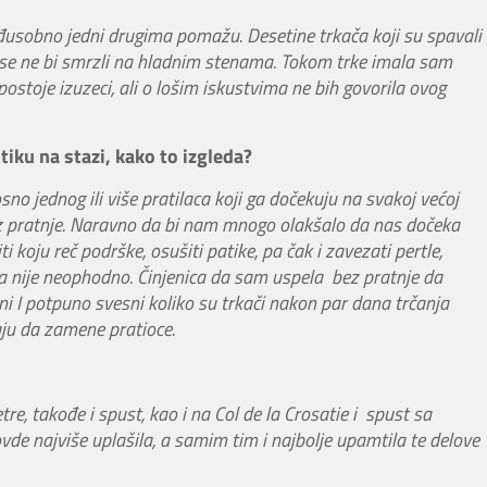
eđusobno jedni drugima pomažu. Desetine trkača koji su spavali
 se ne bi smrzli na hladnim stenama. Tokom trke imala sam
ostoje izuzeci, ali o lošim iskustvima ne bih govorila ovog
iku na stazi, kako to izgleda?
no jednog ili više pratilaca koji ga dočekuju na svakoj većoj
je bez pratnje. Naravno da bi nam mnogo olakšalo da nas dočeka
koju reč podrške, osušiti patike, pa čak i zavezati pertle,
a nije neophodno. Činjenica da sam uspela bez pratnje da
ni I potpuno svesni koliko su trkači nakon par dana trčanja
aju da zamene pratioce.
re, takođe i spust, kao i na Col de la Crosatie i spust sa
vde najviše uplašila, a samim tim i najbolje upamtila te delove