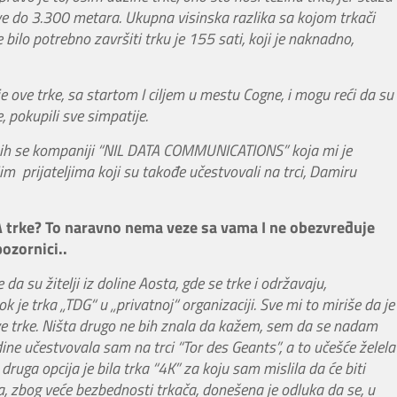
ve do 3.300 metara. Ukupna visinska razlika sa kojom trkači
ilo potrebno završiti trku je 155 sati, koji je naknadno,
 ove trke, sa startom I ciljem u mestu Cogne, i mogu reći da su
, pokupili sve simpatije.
a bih se kompaniji “NIL DATA COMMUNICATIONS” koja mi je
jim prijateljima koji su takođe učestvovali na trci, Damiru
DA trke? To naravno nema veze sa vama I ne obezvređuje
pozornici..
da su žitelji iz doline Aosta, gde se trke i održavaju,
 je trka „TDG“ u „privatnoj“ organizaciji. Sve mi to miriše da je
ve trke. Ništa drugo ne bih znala da kažem, sem da se nadam
ine učestvovala sam na trci “Tor des Geants”, a to učešće želela
ruga opcija je bila trka “4K” za koju sam mislila da će biti
, zbog veće bezbednosti trkača, donešena je odluka da se, u