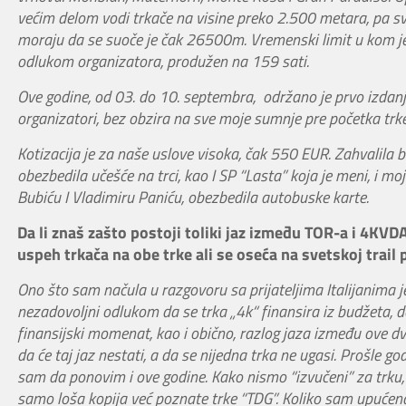
većim delom vodi trkače na visine preko 2.500 metara, pa s
moraju da se suoče je čak 26500m. Vremenski limit u kom je b
odlukom organizatora, produžen na 159 sati.
Ove godine, od 03. do 10. septembra, održano je prvo izdanje
organizatori, bez obzira na sve moje sumnje pre početka trke
Kotizacija je za naše uslove visoka, čak 550 EUR. Zahvalil
obezbedila učešće na trci, kao I SP “Lasta” koja je meni, i mo
Bubiću I Vladimiru Paniću, obezbedila autobuske karte.
Da li znaš zašto postoji toliki jaz između TOR-a i 4KV
uspeh trkača na obe trke ali se oseća na svetskoj trail 
Ono što sam načula u razgovoru sa prijateljima Italijanima je 
nezadovoljni odlukom da se trka „4k“ finansira iz budžeta, dok
finansijski momenat, kao i obično, razlog jaza između ove d
da će taj jaz nestati, a da se nijedna trka ne ugasi.
Prošle god
sam da ponovim i ove godine. Kako nismo “izvučeni” za trku, d
samo loša kopija već poznate trke “TDG”. Koliko sam upućena