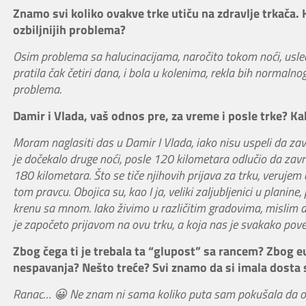
Znamo svi koliko ovakve trke utiču na zdravlje trkača. K
ozbiljnijih problema?
Osim problema sa halucinacijama, naročito tokom noći, usl
pratila čak četiri dana, i bola u kolenima, rekla bih normaln
problema.
Damir i Vlada, vaš odnos pre, za vreme i posle trke? Kak
Moram naglasiti das u Damir I Vlada, iako nisu uspeli da zav
je dočekalo druge noći, posle 120 kilometara odlučio da zav
180 kilometara. Što se tiče njihovih prijava za trku, verujem
tom pravcu. Obojica su, kao I ja, veliki zaljubljenici u plani
krenu sa mnom. Iako živimo u različitim gradovima, mislim da
je započeto prijavom na ovu trku, a koja nas je svakako povez
Zbog čega ti je trebala ta “glupost” sa rancem? Zbog euf
nespavanja? Nešto treće? Svi znamo da si imala dosta 
Ranac… 😀 Ne znam ni sama koliko puta sam pokušala da odgo