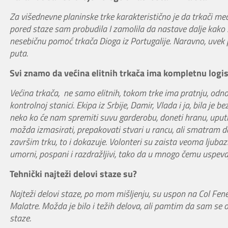
Za višednevne planinske trke karakteristično je da trkači m
pored staze sam probudila I zamolila da nastave dalje kako
nesebičnu pomoć trkača Dioga iz Portugalije. Naravno, uvek p
puta.
Svi znamo da većina elitnih trkača ima kompletnu logist
Većina trkača, ne samo elitnih, tokom trke ima pratnju, odnos
kontrolnoj stanici. Ekipa iz Srbije, Damir, Vlada i ja, bila 
neko ko će nam spremiti suvu garderobu, doneti hranu, uputiti 
možda izmasirati, prepakovati stvari u rancu, ali smatram d
završim trku, to i dokazuje. Volonteri su zaista veoma ljubaz
umorni, pospani i razdražljivi, tako da u mnogo čemu uspev
Tehnički najteži delovi staze su?
Najteži delovi staze, po mom mišljenju, su uspon na Col Fenet
Malatre. Možda je bilo i težih delova, ali pamtim da sam se o
staze.