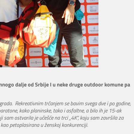
i mnogo dalje od Srbije I u neke druge outdoor komune pa
ograda. Rekreativnim trčanjem se bavim svega dve i po godine,
tone, kako planinske, tako i asfaltne, a bilo ih je 15-ak
 sam ostvarila je učešće na trci „4K“, koju sam završila za
 kao petoplasirana u ženskoj konkurenciji.