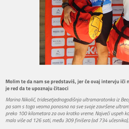
Molim te da nam se predstaviš, jer će ovaj intervju ić
je red da te upoznaju čitaoci
Marina Nikolić, tridesetjednogodišnja ultramaratonka iz Be
pa sam s toga veoma ponosna na sve svoje završene ultramara
preko 100 kilometara za ovo kratko vreme. Najveći uspeh koji
malo više od 126 sati, među 309 finišera (od 734 učesnika),