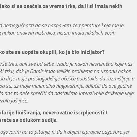
ako si se osećala za vreme trke, da li si imala nekih
ed nemogućnosti da se naspavam, temperature koja me je
og nakon onakvih nizbrdica, nisam imala nikakvih većih
o ste se uopšte okupili, ko je bio inicijator?
rše trku, dali sve od sebe. Vlada je nakon nevremena koje nas
rši trku, dok je Damir imao velikih problema na usponu nakon
 da ih je moje prošlogodišnje učešće podstaklo da razmišljaju u
ne, pa su, uz moje minimalno nagovaranje, odlučili da ove godine
 nas to neće sprečiti da nastavimo intenzivnije druženje koje
ala još jače.
orije finiširanja, neverovatne iscrpljenosti I
sreće sa odlukom sudija
vorim na to pitanje, ni da li dajem ispravne odgovore, jer