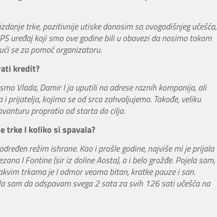
 izdanje trke, pozitivnije utiske donosim sa ovogodišnjeg učešća,
PS uređaj koji smo ove godine bili u obavezi da nosimo tokom
jući se za pomoć organizatoru.
ati kredit?
mo Vlada, Damir I ja uputili na adrese raznih kompanija, ali
 prijatelja, kojima se od srca zahvaljujemo. Takođe, veliku
vanturu propratio od starta do cilja.
 trke I koliko si spavala?
dređen režim ishrane. Kao i prošle godine, najviše mi je prijala
zana I Fontine (sir iz doline Aosta), a i belo grožđe. Pojela sam,
vakvim trkama je I odmor veoma bitan, kratke pauze i san.
ela sam da odspavam svega 2 sata za svih 126 sati učešća na