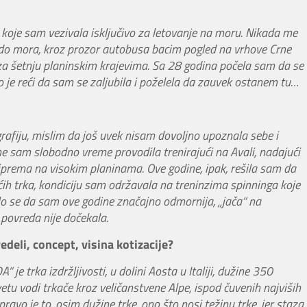
 koje sam vezivala isključivo za letovanje na moru. Nikada me
u do mora, kroz prozor autobusa bacim pogled na vrhove Crne
za šetnju planinskim krajevima. Sa 28 godina počela sam da se
 je reći da sam se zaljubila i poželela da zauvek ostanem tu…
rafiju, mislim da još uvek nisam dovoljno upoznala sebe i
ne sam slobodno vreme provodila trenirajući na Avali, nadajući
prema na visokim planinama. Ove godine, ipak, rešila sam da
ih trka, kondiciju sam održavala na treninzima spinninga koje
lo se da sam ove godine značajno odmornija, „jača“ na
 povreda nije dočekala.
deli, concept, visina kotizacije?
“ je trka izdržljivosti, u dolini Aosta u Italiji, dužine 350
vetu vodi trkače kroz veličanstvene Alpe, ispod čuvenih najviših
vo je to, osim dužine trke, ono što nosi težinu trke, jer staza