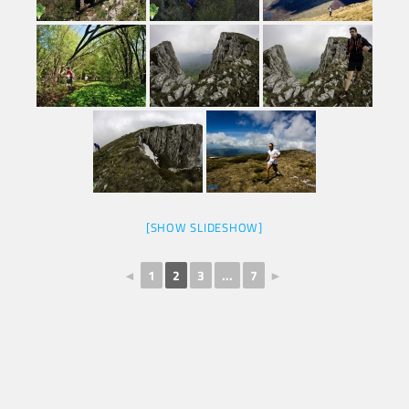
[SHOW SLIDESHOW]
◄
1
2
3
...
7
►