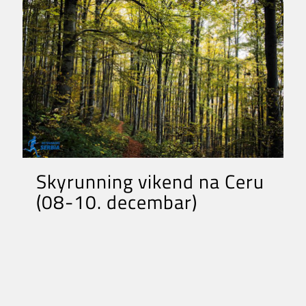
Skyrunning vikend na Ceru
(08-10. decembar)
Poslednji skyrunning vikend u ovoj godini
održavamo na “zapadnoj kapiji” Srbije.
Nakon Sokobanje i Rtnja, Stare planine i
Jastrebca stiže
[…]