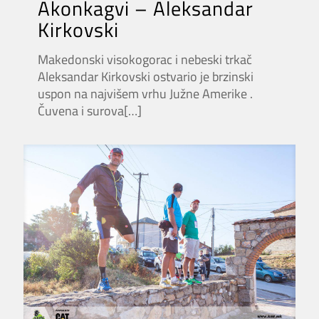
Akonkagvi – Aleksandar
Kirkovski
Makedonski visokogorac i nebeski trkač
Aleksandar Kirkovski ostvario je brzinski
uspon na najvišem vrhu Južne Amerike .
Čuvena i surova
[…]