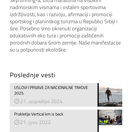
Skyrunning-a, ultra maratona na visokim
nadmorskim visinama i ostalim sportovima
izdržljivosti, kao i razvoju, afirmaciji i promociji
sportskog i planinskog turizma u Republici Srbiji i
šire. Posebno smo okrenuti organizaciji
edukativnih eko tura i promociji zaštićenih
prirodnih dobara širom zemlje. Naše manifestacije
su u potpunosti ekološke.
Poslednje vesti
USLOVI I PRIJAVE ZA NACIONALNE TIMOVE
2025.
21. децембра 2024.
Prokletije Vertical km is back
21. јуна 2022.