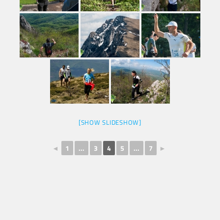
[SHOW SLIDESHOW]
◄
1
...
3
4
5
...
7
►